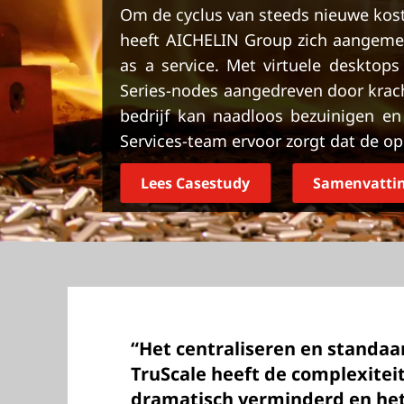
o
Om de cyclus van steeds nieuwe kos
u
heeft AICHELIN Group zich aangemel
d
as a service. Met virtuele desktop
Series-nodes aangedreven door krac
bedrijf kan naadloos bezuinigen en
Services-team ervoor zorgt dat de op
Lees Casestudy
Samenvattin
“Het centraliseren en standaa
TruScale heeft de complexitei
dramatisch verminderd en het