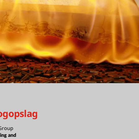
ogopslag
Group
ing and