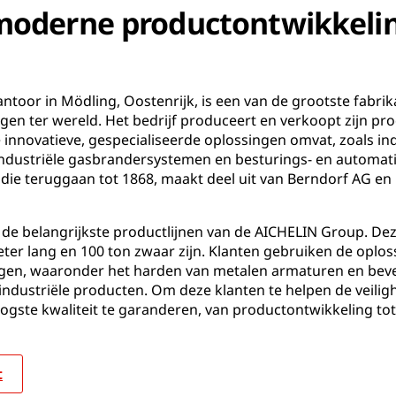
moderne productontwikkeli
toor in Mödling, Oostenrijk, is een van de grootste fabri
 ter wereld. Het bedrijf produceert en verkoopt zijn prod
 innovatieve, gespecialiseerde oplossingen omvat, zoals ind
, industriële gasbrandersystemen en besturings- en automa
die teruggaan tot 1868, maakt deel uit van Berndorf AG e
an de belangrijkste productlijnen van de AICHELIN Group. 
ter lang en 100 ton zwaar zijn. Klanten gebruiken de oplo
ingen, waaronder het harden van metalen armaturen en bev
ndustriële producten. Om deze klanten te helpen de veiligh
gste kwaliteit te garanderen, van productontwikkeling tot
t