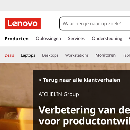
G
a
Producten
Oplossingen
Services
Ondersteuning
n
a
Monitoren
Deals
Laptops
Desktops
Workstations
Tabl
a
r
d
e
< Terug naar alle klantverhalen
h
o
AICHELIN Group
o
f
Verbetering van de
d
i
voor productontwi
n
h