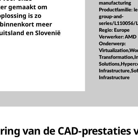
manufacturing
ker gemaakt om
Productfamilie:
l
lossing is zo
group-and-
n binnenkort meer
series/L110056/
Regio:
Europe
uitsland en Slovenië
Verwerker:
AMD
Onderwerp:
Virtualization,Wo
Transformation,In
Solutions,Hyper
Infrastructure,S
Infrastructure
ring van de CAD-prestaties 