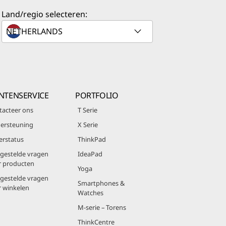
Land/regio selecteren:
NTENSERVICE
PORTFOLIO
tacteer ons
T Serie
ersteuning
X Serie
erstatus
ThinkPad
lgestelde vragen
IdeaPad
r producten
Yoga
lgestelde vragen
Smartphones &
r winkelen
Watches
M-serie – Torens
ThinkCentre