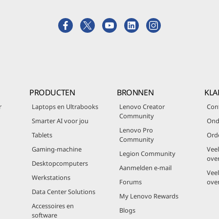
PRODUCTEN
BRONNEN
KLA
r
Laptops en Ultrabooks
Lenovo Creator
Con
Community
Smarter AI voor jou
Ond
Lenovo Pro
Tablets
Ord
Community
Gaming-machine
Vee
Legion Community
ove
Desktopcomputers
Aanmelden e-mail
Vee
Werkstations
Forums
ove
Data Center Solutions
My Lenovo Rewards
Accessoires en
Blogs
software