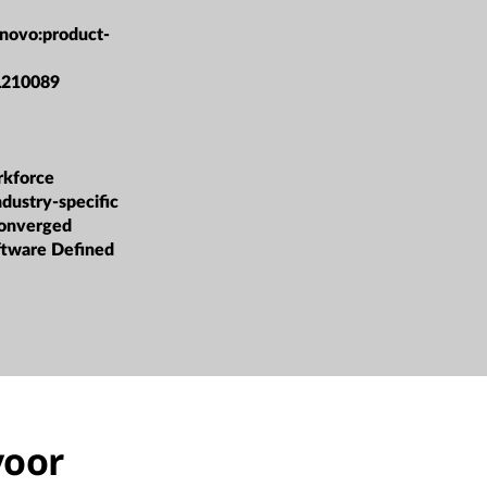
enovo:product-
L210089
rkforce
dustry-specific
converged
oftware Defined
voor