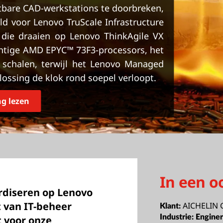
tbare CAD-werkstations te doorbreken,
d voor Lenovo TruScale Infrastructure
s die draaien op Lenovo ThinkAgile VX
htige AMD EPYC™ 73F3-processors, het
 schalen, terwijl het Lenovo Managed
lossing de klok rond soepel verloopt.
g lezen
In een o
rdiseren op Lenovo
t van IT-beheer
AICHELIN 
Klant:
Industrie:
Enginer
 voor onze