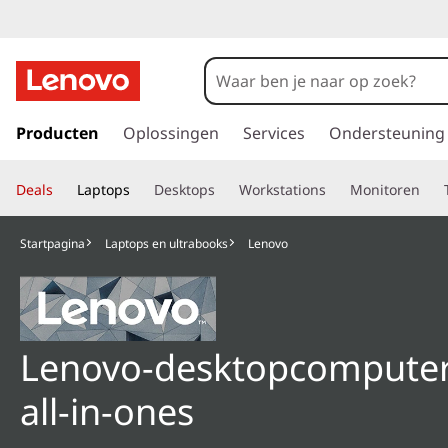
L
e
n
G
a
Producten
Oplossingen
Services
Ondersteuning
o
n
a
v
Deals
Laptops
Desktops
Workstations
Monitoren
a
r
o
d
Startpagina
Laptops en ultrabooks
Lenovo
e
D
h
o
e
o
f
Lenovo-desktopcomputer
s
d
i
k
all-in-ones
n
h