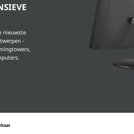
NSIEVE
e nieuwste
twerpen -
amingtowers,
mputers.
ltaat