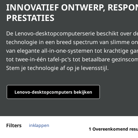
t
o
INNOVATIEF ONTWERP, RESPO
o
u
PRESTATIES
d
p
De Lenovo-desktopcomputerserie beschikt over d
s
technologie in een breed spectrum van slimme on
van elegante all-in-one-systemen tot krachtige g
&
tot twee-in-één tafel-pc's tot betaalbare gezinsco
A
Stem je technologie af op je levensstijl.
l
l
Lenovo-desktopcomputers bekijken
-
i
Filters
inklappen
1
Overeenkomend resu
n