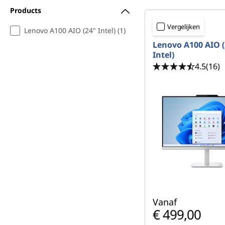
-
Products
Vergelijken
O
Lenovo A100 AIO (24" Intel) (1)
Lenovo A100 AIO (
n
Intel)
4.5
(16)
e
s
Vanaf
€ 499,00