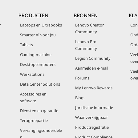
PRODUCTEN
BRONNEN
KLA
r
Laptops en Ultrabooks
Lenovo Creator
Con
Community
Smarter AI voor jou
Ond
Lenovo Pro
Tablets
Ord
Community
Gaming-machine
Vee
Legion Community
ove
Desktopcomputers
Aanmelden e-mail
Vee
Werkstations
Forums
ove
Data Center Solutions
My Lenovo Rewards
Accessoires en
Blogs
software
Juridische informatie
Diensten en garantie
Waar verkrijgbaar
Terugroepactie
Productregistratie
Vervangingsonderdele
n
Product Compliance