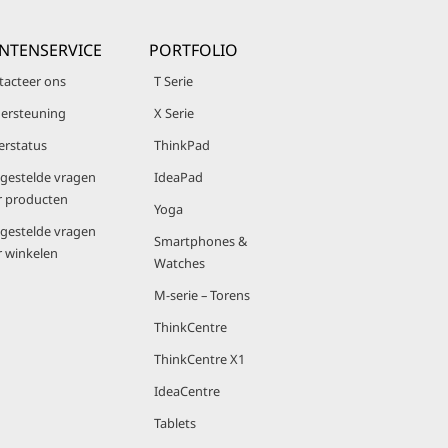
NTENSERVICE
PORTFOLIO
tacteer ons
T Serie
ersteuning
X Serie
erstatus
ThinkPad
lgestelde vragen
IdeaPad
r producten
Yoga
lgestelde vragen
Smartphones &
r winkelen
Watches
M-serie – Torens
ThinkCentre
ThinkCentre X1
IdeaCentre
Tablets