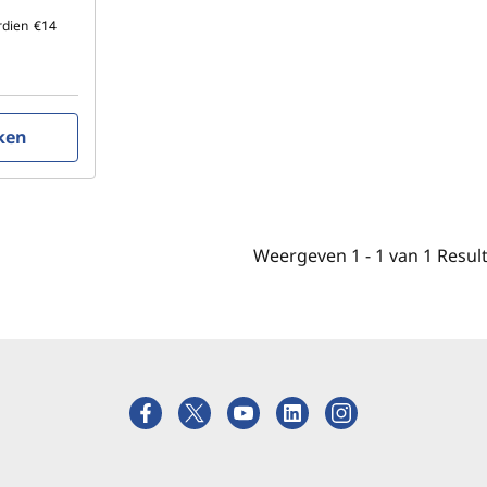
rdien
€14
ken
Weergeven
1 -
1
van
1
Resul