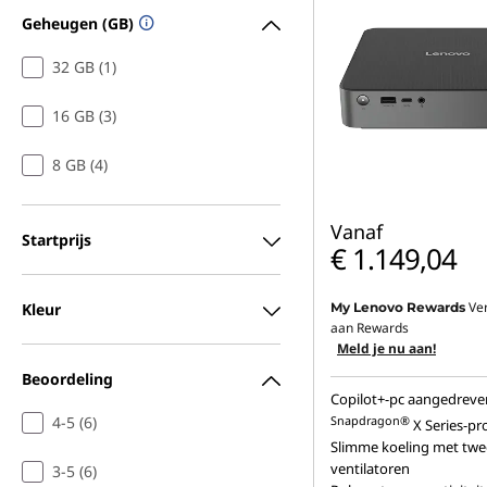
Geheugen (GB)
32 GB (1)
16 GB (3)
8 GB (4)
Vanaf
Startprijs
€ 1.149,04
Ve
Kleur
My Lenovo Rewards
aan Rewards
Meld je nu aan!
Beoordeling
Copilot+-pc aangedreve
4-5 (6)
Snapdragon®
X Series-pr
Slimme koeling met twe
ventilatoren
3-5 (6)