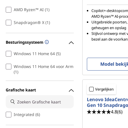
AMD Ryzen™ AI (1)
Copilot+-desktopco
AMD Ryzen™ AI-proc
Uitgebreide poorten
Snapdragon® X (1)
geheugen en opslag
Stijlvol ontwerp met
bezel aan de voorkan
Besturingssysteem
Windows 11 Home 64 (5)
Model bekij
Windows 11 Home 64 voor Arm
(1)
Vergelijken
Grafische kaart
Lenovo IdeaCentre
Gen 10 Snapdrag
4.8
(6)
Integrated (6)