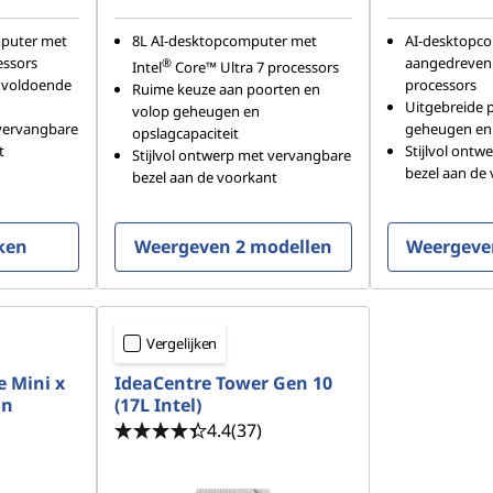
mputer met
8L AI-desktopcomputer met
AI-desktopc
essors
aangedreven
®
Intel
Core™ Ultra 7 processors
, voldoende
processors
Ruime keuze aan poorten en
Uitgebreide 
volop geheugen en
 vervangbare
geheugen en
opslagcapaciteit
t
Stijlvol ont
Stijlvol ontwerp met vervangbare
bezel aan de
bezel aan de voorkant
ken
Weergeven 2 modellen
Weergeve
Vergelijken
 Mini x
IdeaCentre Tower Gen 10
on
(17L Intel)
4.4
(37)