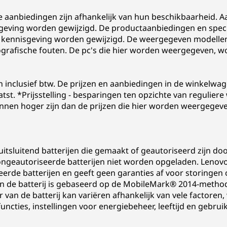
le aanbiedingen zijn afhankelijk van hun beschikbaarheid. Aa
eving worden gewijzigd. De productaanbiedingen en specif
 kennisgeving worden gewijzigd. De weergegeven modellen zij
pografische fouten. De pc's die hier worden weergegeven, w
n inclusief btw. De prijzen en aanbiedingen in de winkelw
aatst. *Prijsstelling - besparingen ten opzichte van regulier
nen hoger zijn dan de prijzen die hier worden weergegeve
tsluitend batterijen die gemaakt of geautoriseerd zijn do
ngeautoriseerde batterijen niet worden opgeladen. Lenovo 
seerde batterijen en geeft geen garanties af voor storingen 
an de batterij is gebaseerd op de MobileMark® 2014-method
van de batterij kan variëren afhankelijk van vele factoren
ncties, instellingen voor energiebeheer, leeftijd en gebrui