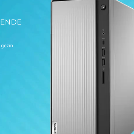
KENDE
 gezin