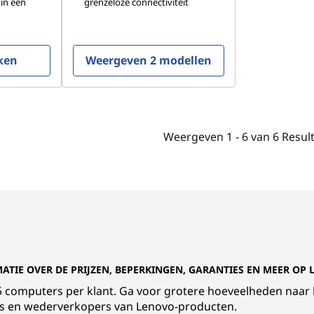
 in een
grenzeloze connectiviteit
ken
Weergeven 2 modellen
Weergeven
1 -
6
van
6
Resul
MATIE OVER DE PRIJZEN, BEPERKINGEN, GARANTIES EN MEER OP
t 5 computers per klant. Ga voor grotere hoeveelheden naar
rs en wederverkopers van Lenovo-producten.