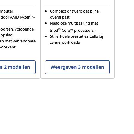
omputer
Compact ontwerp dat bijna
 door AMD Ryzen™-
overal past
Naadloze multitasking met
poorten, voldoende
®
Intel
Core™-processors
 opslag
Stille, koele prestaties, zelfs bij
werp met vervangbare
zware workloads
 voorkant
n 2 modellen
Weergeven 3 modellen