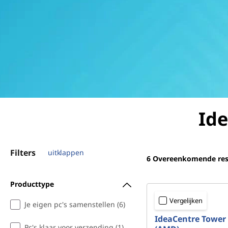
Ide
Filters
uitklappen
6
Overeenkomende res
Producttype
Vergelijken
Je eigen pc's samenstellen (6)
IdeaCentre Tower
Pc's klaar voor verzending (1)