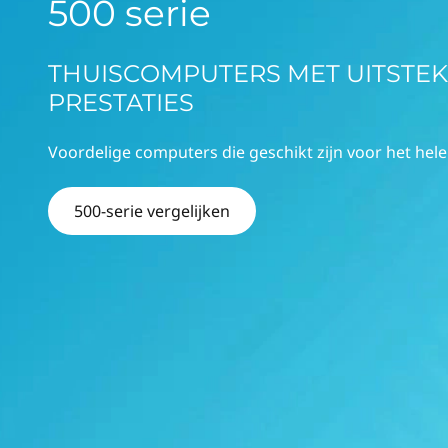
5
500 serie
o
0
u
d
THUISCOMPUTERS MET UITSTE
0
PRESTATIES
S
Voordelige computers die geschikt zijn voor het hele
e
r
500-serie vergelijken
i
e
s