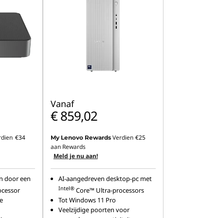
Vanaf
€ 859,02
rdien
€34
Verdien
€25
My Lenovo Rewards
aan Rewards
Meld je nu aan!
n door een
AI-aangedreven desktop-pc met
Intel®
ocessor
Core™ Ultra-processors
e
Tot Windows 11 Pro
Veelzijdige poorten voor