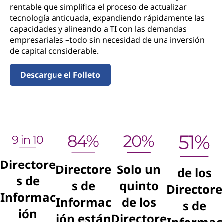
rentable que simplifica el proceso de actualizar
tecnología anticuada, expandiendo rápidamente las
capacidades y alineando a TI con las demandas
empresariales –todo sin necesidad de una inversión
de capital considerable.
Descargue el Folleto
Directore
Directore
Solo un
de los
s de
s de
quinto
Directore
Informac
Informac
de los
s de
ión
ión están
Directore
Informac