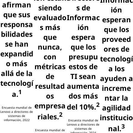
afirman
siendo
s de
ión
que sus
evaluado
Informac
esperan
responsa
s más
ión
que los
bilidades
que
espera
proveed
se han
nunca,
que los
ores de
expandid
con
presupu
tecnologí
o más
métricas
estos de
a los
allá de la
de
TI sean
ayuden a
tecnologí
resultad
aumenta
increme
1
a.
os
dos más
ntar la
empresa
2
del 10%.
agilidad
Encuesta mundial de
Lenovo a directores de
2
riales.
institucio
sistemas de
información, 2022
Encuesta mundial de
3
Lenovo a directores de
nal.
sistemas de
Encuesta mundial de
información, 2024