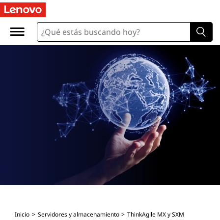
Inicio
Servidores y almacenamiento
ThinkAgile MX y SXM