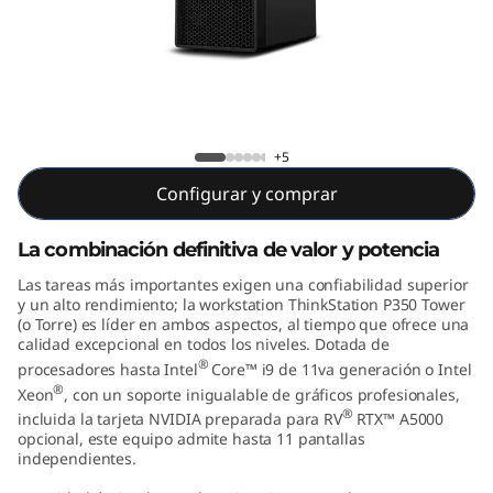
o
n
P
3
ThinkStation P350 Tower (Intel)
+5
5
Configurar y comprar
0
La combinación definitiva de valor y potencia
T
Las tareas más importantes exigen una confiabilidad superior
y un alto rendimiento; la workstation ThinkStation P350 Tower
o
(o Torre) es líder en ambos aspectos, al tiempo que ofrece una
calidad excepcional en todos los niveles. Dotada de
®
procesadores hasta Intel
Core™ i9 de 11va generación o Intel
w
®
Xeon
, con un soporte inigualable de gráficos profesionales,
®
e
incluida la tarjeta NVIDIA preparada para RV
RTX™ A5000
opcional, este equipo admite hasta 11 pantallas
independientes.
r