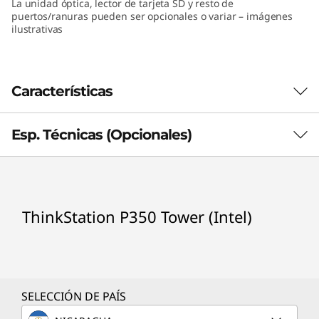
La unidad óptica, lector de tarjeta SD y resto de
(
puertos/ranuras pueden ser opcionales o variar – imágenes
ilustrativas
I
n
Características
t
Esp. Técnicas (Opcionales)
e
l
Procesador (opcionales)
)
ThinkStation P350 Tower (Intel)
®
Intel
Core™ i3-10105
®
Intel
Core™ i3-10305
®
Intel
Core™ i3-10325
®
SELECCIÓN DE PAÍS
Intel
Core™ i5-10400
®
Intel
Core™ i5-10500