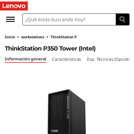
T
h
i
Inicio
>
workstations
>
ThinkStation P
n
ThinkStation P350 Tower (Intel)
k
Información general
Características
Esp. Técnicas (Opcional
S
t
a
t
i