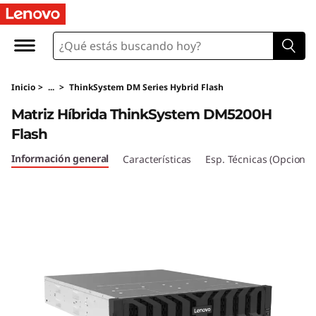
M
a
t
Inicio
>
...
>
ThinkSystem DM Series Hybrid Flash
r
Matriz Híbrida ThinkSystem DM5200H
i
Flash
z
Información general
Características
Esp. Técnicas (Opcional
H
í
b
r