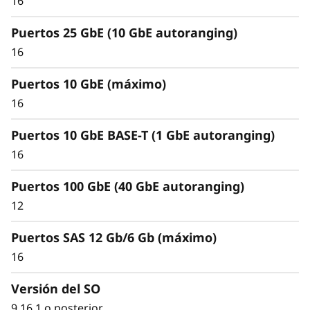
16
Puertos 25 GbE (10 GbE autoranging)
16
Puertos 10 GbE (máximo)
16
Puertos 10 GbE BASE-T (1 GbE autoranging)
16
Mantenga sus datos
Puertos 100 GbE (40 GbE autoranging)
disponibles y seguros
12
con protección líder
Puertos SAS 12 Gb/6 Gb (máximo)
del mercado
16
La seguridad de los datos es una preocupación
Versión del SO
clave para cualquier organización. Proteja sus
9.16.1 o posterior