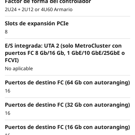
Factor de forma del controlador
inteligente y
2U24 + 2U12 or 4U60 Armario
exhaustiva
Slots de expansión PCIe
8
La arquitectura unificada gestiona sin fisuras
cargas de trabajo de bloques, archivos y
E/S integrada: UTA 2 (solo MetroCluster con
objetos, localmente o en la nube, mediante
puertos FC 8 Gb/16 Gb, 1 GbE/10 GbE/25GbE o
una misma interfaz de gestión para ofrecer
FCVI)
una experiencia de usuario eficiente y
No aplicable
transparente.
Puertos de destino FC (64 Gb con autoranging)
Satisfaga las demandas de las nuevas cargas
de trabajo y elimine cuellos de botella y silos de
16
datos para simplificar la gestión a cualquier
Puertos de destino FC (32 Gb con autoranging)
escala.
16
Puertos de destino FC (16 Gb con autoranging)