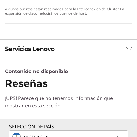
Algunos puertos están reservados para la Interconexión de Cluster. La
expansión de disco reducirá los puertos de host.
Servicios Lenovo
Contenido no disponible
Servicios de Soluciones
Reseñas
Diseñe la mejor estrategia para su empresa.
Trabajaremos con usted para hallar la solución
¡UPS! Parece que no tenemos información que
correcta para sus exclusivas necesidades
mostrar en esta sección.
empresariales.
Más información
SELECCIÓN DE PAÍS