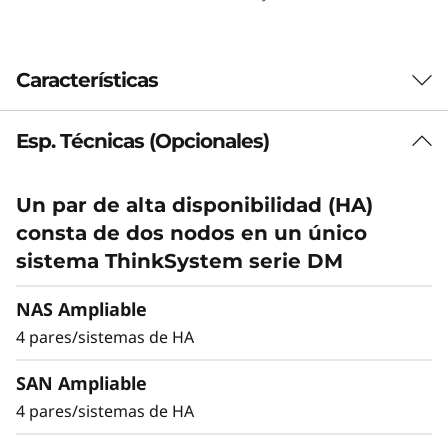
t
e
Características
m
Esp. Técnicas (Opcionales)
Equilibrio entre
D
rendimiento y
M
Un par de alta disponibilidad (HA)
eficiencia
consta de dos nodos en un único
5
sistema ThinkSystem serie DM
2
Ideal para empresas de tamaño medio que
precisan más rendimiento y capacidad, el
NAS Ampliable
0
DM5200H es hasta un 50% más rápido que la
4 pares/sistemas de HA
generación anterior, lo que lo convierten en
0
una opción versátil para empresas que buscan
SAN Ampliable
un equilibrio entre rendimiento y eficiencia de
H
4 pares/sistemas de HA
costes.