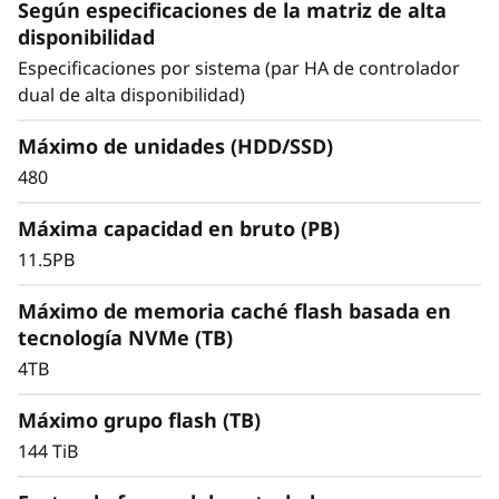
F
Según especificaciones de la matriz de alta
Consiga una excepcional eficiencia en el
disponibilidad
l
almacenamiento a la vez que ofrece el
Especificaciones por sistema (par HA de controlador
rendimiento constante que precisa para las
dual de alta disponibilidad)
a
cargas de trabajo de misión crítica.
s
Máximo de unidades (HDD/SSD)
480
h
Máxima capacidad en bruto (PB)
11.5PB
Máximo de memoria caché flash basada en
tecnología NVMe (TB)
4TB
Máximo grupo flash (TB)
144 TiB
Gestión de datos