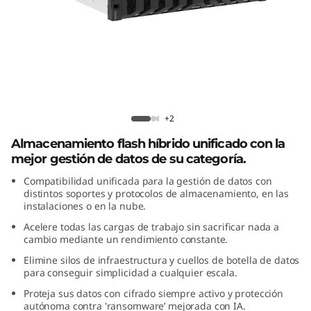
i
d
a
T
Matriz Híbrida ThinkSystem DM5200H
h
Flash
+2
Almacenamiento flash híbrido unificado con la
i
mejor gestión de datos de su categoría.
n
Compatibilidad unificada para la gestión de datos con
distintos soportes y protocolos de almacenamiento, en las
k
instalaciones o en la nube.
Acelere todas las cargas de trabajo sin sacrificar nada a
S
cambio mediante un rendimiento constante.
Elimine silos de infraestructura y cuellos de botella de datos
y
para conseguir simplicidad a cualquier escala.
s
Proteja sus datos con cifrado siempre activo y protección
autónoma contra 'ransomware’ mejorada con IA.