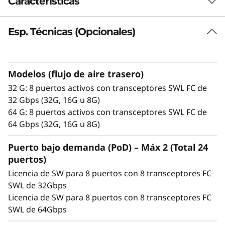
Características
a
c
Esp. Técnicas (Opcionales)
i
Modelos (flujo de aire trasero)
ó
32 G: 8 puertos activos con transceptores SWL FC de
n
32 Gbps (32G, 16G u 8G)
64 G: 8 puertos activos con transceptores SWL FC de
L
64 Gbps (32G, 16G u 8G)
e
Puerto bajo demanda (PoD) – Máx 2 (Total 24
puertos)
n
Maximice el rendimiento de la inversión
Licencia de SW para 8 puertos con 8 transceptores FC
El switch de almacenamiento de 7ª generación
o
SWL de 32Gbps
Lenovo ThinkSystem DB710S ofrece el menor
Licencia de SW para 8 puertos con 8 transceptores FC
v
coste para un sistema básico y ofrece
SWL de 64Gbps
rendimiento 64G con un 50% menos de