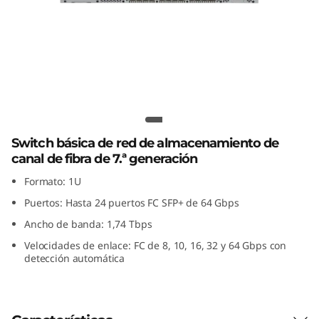
C
d
e
7
Switch SAN FC de 7.ª generación
.
Lenovo ThinkSystem DB710S
Switch básica de red de almacenamiento de
ª
canal de fibra de 7.ª generación
g
Formato: 1U
Puertos: Hasta 24 puertos FC SFP+ de 64 Gbps
e
Ancho de banda: 1,74 Tbps
n
Velocidades de enlace: FC de 8, 10, 16, 32 y 64 Gbps con
detección automática
e
r