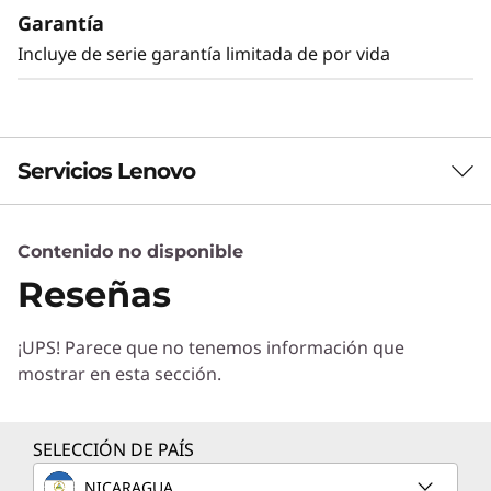
Garantía
Incluye de serie garantía limitada de por vida
Servicios Lenovo
Contenido no disponible
Servicios de Soluciones
Reseñas
Diseñe la mejor estrategia para su empresa.
Trabajaremos con usted para hallar la solución
¡UPS! Parece que no tenemos información que
correcta para sus exclusivas necesidades
mostrar en esta sección.
empresariales.
Más información
Seguridad mejorada para cargas de
SELECCIÓN DE PAÍS
trabajo de misión crítica
NICARAGUA