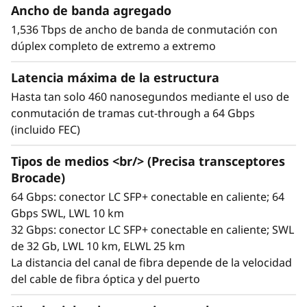
o
latencia que modelos anteriores. Creado para
Ancho de banda agregado
cargas de trabajo con elevado nivel de
T
1,536 Tbps de ancho de banda de conmutación con
exigencia en entornos flash y NVMe, el DB710S
dúplex completo de extremo a extremo
integra tecnología Brocade® de 7.ª generación
h
para una gestión simplificada y flexible. El
Latencia máxima de la estructura
conjunto de software de calidad empresarial
i
Hasta tan solo 460 nanosegundos mediante el uso de
posibilita una SAN con capacidad de
conmutación de tramas cut-through a 64 Gbps
n
autoaprendizaje, autooptimización y
(incluido FEC)
autorrecuperación, lo que reduce el esfuerzo
k
necesario para gestionar su centro de datos.
Tipos de medios <br/> (Precisa transceptores
S
Brocade)
64 Gbps: conector LC SFP+ conectable en caliente; 64
y
Gbps SWL, LWL 10 km
Flexible y escalable
32 Gbps: conector LC SFP+ conectable en caliente; SWL
s
El ThinkSystem DB710S es un switch 1U
de 32 Gb, LWL 10 km, ELWL 25 km
económico y compacto con hasta 24 puertos
La distancia del canal de fibra depende de la velocidad
t
de fibra de canal (FC) con tecnología FC de 7.ª
del cable de fibra óptica y del puerto
generación. Está diseñado buscando la
e