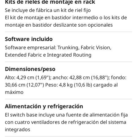
máxima flexibilidad y admite escalabilidad para
Kits de rieles de montaje en rack
"invertir a medida que se crece" con puertos
m
Se incluye de fábrica un kit de riel fijo
bajo demanda (PoD) para ampliar de 8 a 24
El kit de montaje en bastidor intermedio o los kits de
D
puertos según precise. Cada puerto admite
montaje en bastidor deslizante son opcionales
transceptores SFP+ 32G o 64G, lo que
B
garantiza la escalabilidad del rendimiento y
Software incluido
compatibilidad con dispositivos 8G y 16G. Este
7
Software empresarial: Trunking, Fabric Vision,
switch protege la inversión y permite a las
Extended Fabric e Integrated Routing
empresas comenzar desde cero, crecer
1
rápidamente y satisfacer el aumento de la
Dimensiones/peso
0
demanda con la tecnología más reciente.
Alto: 4,29 cm (1,69"); ancho: 42,88 cm (16,88"); fondo:
30,66 cm (12,07") Peso: 4,8 kg (10,6 lb) cargado al
S
máximo
Alimentación y refrigeración
El switch base incluye una fuente de alimentación fija
con cuatro ventiladores de refrigeración del sistema
integrados