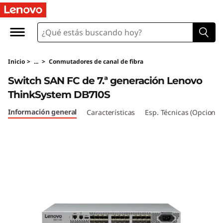
S
w
i
Inicio
>
...
>
Conmutadores de canal de fibra
t
Switch SAN FC de 7.ª generación Lenovo
c
ThinkSystem DB710S
h
Información general
Características
Esp. Técnicas (Opcional
S
A
N
F