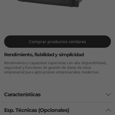
a
s
h
h
ThinkSystem DE6000H Hybrid Flash
Comprar productos similares
í
Array
b
Rendimiento, fiabilidad y simplicidad
Rendimiento y capacidad superiores con alta disponibilidad,
r
seguridad y funciones de gestión de datos de clase
empresarial para aplicaciones empresariales modernas.
i
d
Características
o
d
Esp. Técnicas (Opcionales)
Rendimiento y disponibilidad