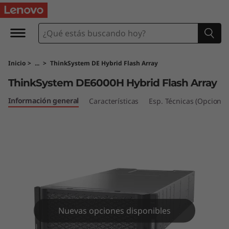
M
a
t
Inicio
>
...
>
ThinkSystem DE Hybrid Flash Array
r
ThinkSystem DE6000H Hybrid Flash Array
i
Información general
Características
Esp. Técnicas (Opcional
z
d
e
f
l
Nuevas opciones disponibles