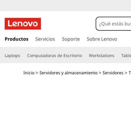
M
a
t
I
r
Productos
Servicios
Soporte
Sobre Lenovo
r
a
l
i
Laptops
Computadoras de Escritorio
Workstations
Tabl
c
o
z
n
Inicio
>
Servidores y almacenamiento
>
Servidores
>
T
t
A
e
n
l
i
d
l
o
p
-
r
i