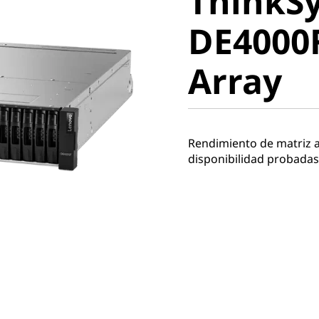
ThinkS
DE4000F 
DE4000F
Array
Array
Rendimiento de matriz al
disponibilidad probadas