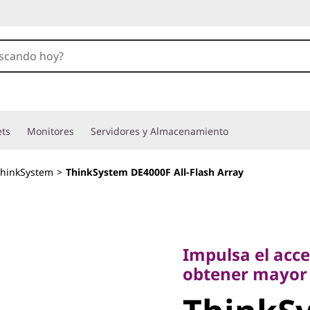
ets
Monitores
Servidores y Almacenamiento
hinkSystem
>
ThinkSystem DE4000F All-Flash Array
Impulsa el acceso
obtener mayor va
Impulsa el acce
ThinkSy
obtener mayor 