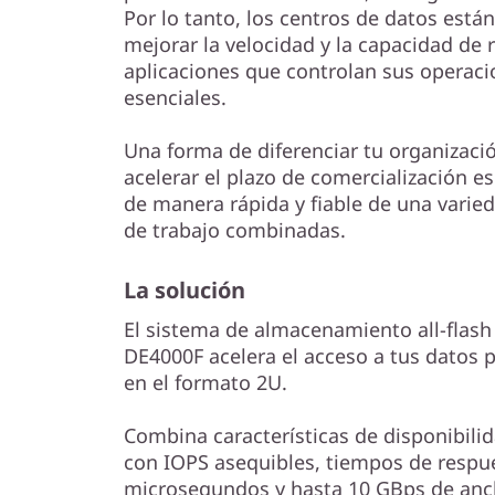
0
Por lo tanto, los centros de datos est
mejorar la velocidad y la capacidad de 
0
aplicaciones que controlan sus operac
0
esenciales.
F
Una forma de diferenciar tu organizaci
acelerar el plazo de comercialización es
de manera rápida y fiable de una varie
de trabajo combinadas.
La solución
El sistema de almacenamiento all-flas
DE4000F acelera el acceso a tus datos 
en el formato 2U.
Combina características de disponibilid
con IOPS asequibles, tiempos de respue
microsegundos y hasta 10 GBps de anch