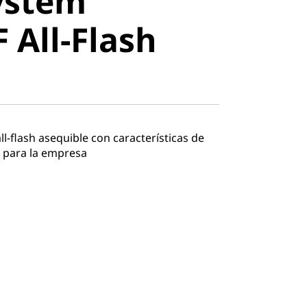
ystem
All-Flash
 All-Flash
l-flash asequible con características de
 para la empresa