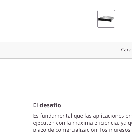
k
S
y
s
Carac
t
e
m
D
El desafío
E
Es fundamental que las aplicaciones em
4
ejecuten con la máxima eficiencia, ya 
plazo de comercialización, los ingresos y