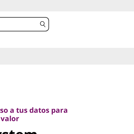
 a tus datos para
lor
so a tus datos para
stem
valor