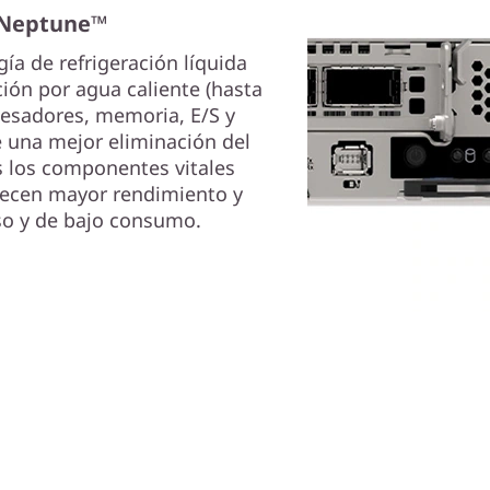
 Neptune™
a de refrigeración líquida
ción por agua caliente (hasta
ocesadores, memoria, E/S y
e una mejor eliminación del
s los componentes vitales
recen mayor rendimiento y
so y de bajo consumo.