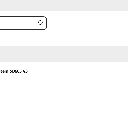
ystem SD665 V3
ovation for a highly
ter