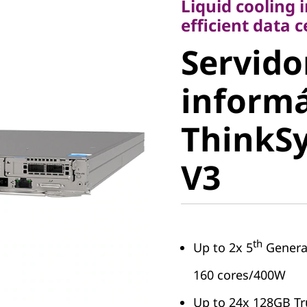
Liquid cooling 
Servidor
efficient data 
Servido
informá
informá
ThinkSy
ThinkS
V3
V3
th
Up to 2x 5
Genera
160 cores/400W
Up to 24x 128GB T