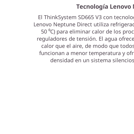
e
Tecnología Lenovo
r
El ThinkSystem SD665 V3 con tecnologí
Lenovo Neptune Direct utiliza refrigera
v
50 ⁰C) para eliminar calor de los pr
reguladores de tensión. El agua ofrec
e
calor que el aire, de modo que todo
r
funcionan a menor temperatura y of
densidad en un sistema silencio