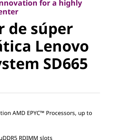
innovation for a highly
 de súper
center
r de súper
tica Lenovo
tica Lenovo
stem SD665
ystem SD665
tion AMD EPYC™ Processors, up to
ruDDR5 RDIMM slots