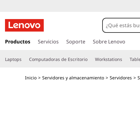
T
h
i
I
r
Productos
Servicios
Soporte
Sobre Lenovo
n
a
l
k
Laptops
Computadoras de Escritorio
Workstations
Tabl
c
o
S
n
Inicio
>
Servidores y almacenamiento
>
Servidores
>
t
y
e
n
s
i
d
t
o
p
e
r
i