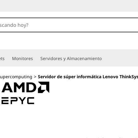
ets
Monitores
Servidores y Almacenamiento
Supercomputing
>
Servidor de súper informática Lenovo ThinkS
Liquid cooling inn
efficient data cen