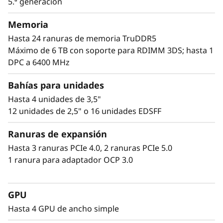
5.ª generación
necesarios para hacer frente a cargas de
trabajo intensivas de gráficos, virtualización y
Memoria
análisis de datos.
Hasta 24 ranuras de memoria TruDDR5
Máximo de 6 TB con soporte para RDIMM 3DS; hasta 1
Con la protección que ofrece la seguridad
DPC a 6400 MHz
ThinkShield y la gestión simplificada de XClarity
de Lenovo, el SR645 V3 personifica la fama de
Bahías para unidades
máxima fiabilidad de Lenovo.
Hasta 4 unidades de 3,5"
12 unidades de 2,5" o 16 unidades EDSFF
Ranuras de expansión
Hasta 3 ranuras PCIe 4.0, 2 ranuras PCIe 5.0
1 ranura para adaptador OCP 3.0
GPU
Hasta 4 GPU de ancho simple