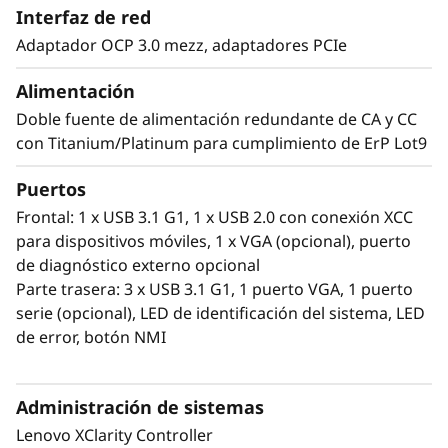
Interfaz de red
Adaptador OCP 3.0 mezz, adaptadores PCIe
Diseñado para ser flexible
Alimentación
Los requisitos de sus datos son exclusivos de
su empresa y por eso necesita una
Doble fuente de alimentación redundante de CA y CC
infraestructura que tenga flexibilidad para
con Titanium/Platinum para cumplimiento de ErP Lot9
poder personalizarse.
Puertos
Con el SR645 V3 puede elegir entre unidades
Frontal: 1 x USB 3.1 G1, 1 x USB 2.0 con conexión XCC
SAS/SATA, NVMe y EDSFF en formato AnyBay™
para dispositivos móviles, 1 x VGA (opcional), puerto
intercambiable en caliente para una rápida
de diagnóstico externo opcional
personalización. Puede elegir entre PCIe 4.0 y
Parte trasera: 3 x USB 3.1 G1, 1 puerto VGA, 1 puerto
5.0 para cumplir los objetivos de velocidad y
serie (opcional), LED de identificación del sistema, LED
presupuesto de su infraestructura y puede
de error, botón NMI
seleccionar la mejor GPU para sus cargas de
trabajo
Administración de sistemas
Lenovo XClarity Controller