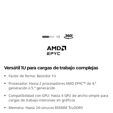
m
S
R
6
Servidor en rack ThinkSystem SR645
+3
4
V3
5
V
Versátil 1U para cargas de trabajo complejas
3
Factor de forma: Bastidor 1U
Procesador: Hasta 2 procesadores AMD EPYC™ de 4.ª
R
generación o 5.ª generación
a
Compatibilidad con GPU: Hasta 4 GPU de ancho simple para
cargas de trabajo intensivas en gráficos
c
Memoria: Hasta 24 ranuras RDIMM TruDDR5