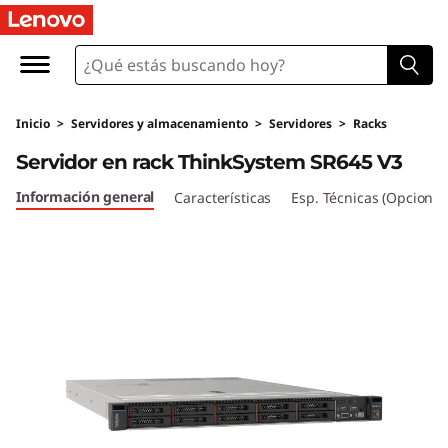
T
h
i
Inicio
>
Servidores y almacenamiento
>
Servidores
>
Racks
n
Servidor en rack ThinkSystem SR645 V3
k
Información general
Características
Esp. Técnicas (Opcional
S
y
s
t
e