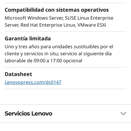
Compatibilidad con sistemas operativos
Microsoft Windows Server, SUSE Linux Enterprise
Server, Red Hat Enterprise Linux, VMware ESXi
Garantía limitada
Uno y tres años para unidades sustituibles por el
cliente y servicios in situ; servicio al siguiente día
laborable de 09:00 a 17:00 opcional
Datasheet
Gestión sencilla y seguridad
Lenovopress.com/ds0147
El ThinkSystem SR645 V3 utiliza Lenovo XClarity
como solución de gestión del sistema fácil de
usar. XClarity permite una visión centralizada y
basada en datos de las operaciones del centro
Servicios Lenovo
de datos y supervisa las adiciones y los
cambios inesperados.