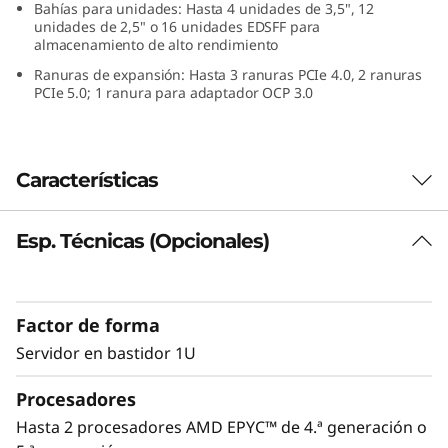
Bahías para unidades: Hasta 4 unidades de 3,5", 12
k
unidades de 2,5" o 16 unidades EDSFF para
almacenamiento de alto rendimiento
S
Ranuras de expansión: Hasta 3 ranuras PCIe 4.0, 2 ranuras
PCIe 5.0; 1 ranura para adaptador OCP 3.0
e
r
Características
v
e
Esp. Técnicas (Opcionales)
Rendimiento sin concesiones
r
Necesita un servidor que pueda manejar sus
cargas de trabajo actuales y que sea
Factor de forma
suficientemente ágil para afrontar los retos del
mañana. Gracias a su mayor densidad de
Servidor en bastidor 1U
núcleos de procesador AMD EPYC™ de 5.ª
Procesadores
generación y a la velocidad de la memoria PCIe
5.0, el ThinkSystem SR645 V3 de 1U cuenta con
Hasta 2 procesadores AMD EPYC™ de 4.ª generación o
la potencia, el ancho de banda y la memoria