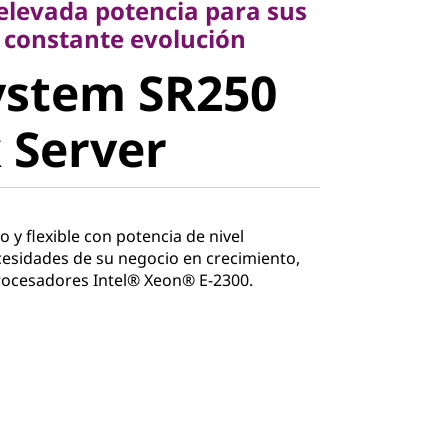
 elevada potencia para sus
stem SR250
 constante evolución
ystem SR250
Server
 Server
y flexible con potencia de nivel
cesidades de su negocio en crecimiento,
rocesadores Intel® Xeon® E-2300.