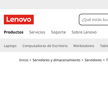
T
h
i
I
r
Productos
Servicios
Soporte
Sobre Lenovo
n
a
l
k
Laptops
Computadoras de Escritorio
Workstations
Tabl
c
o
S
n
Inicio
>
Servidores y almacenamiento
>
Servidores
>
T
t
y
e
n
s
i
d
t
o
p
e
r
i