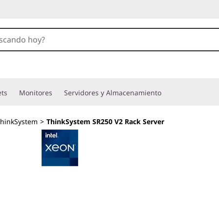
ets
Monitores
Servidores y Almacenamiento
hinkSystem
>
ThinkSystem SR250 V2 Rack Server
Servidor 1U de el
necesidades en co