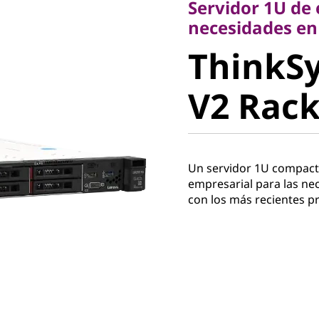
Servidor 1U de
ThinkSy
necesidades en
ThinkS
V2 Rack 
V2 Rack
Un servidor 1U compacto 
empresarial para las ne
con los más recientes p