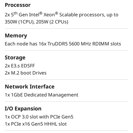
i
Processor
ofrecerle el máximo rendimiento en un centro
-
de datos de las mismas dimensiones.
th
®
®
2x 5
Gen Intel
Xeon
Scalable processors, up to
Optimizado para cargas de trabajo que
350W (1CPU), 205W (2 CPUs)
N
precisan muy escaso almacenamiento y
compatibilidad con PCIe. El The ThinkSystem
Memory
o
SD530 V3 es ideal para múltiples aplicaciones,
Each node has 16x TruDDR5 5600 MHz RDIMM slots
como procesamiento de cantidades masivas
d
de datos transaccionales y aumentar la
Storage
densidad de la máquina virtual para
o
2x E3.s EDSFF
aplicaciones cloud.
2x M.2 boot Drives
d
Network Interface
e
1x 1GbE Dedicated Management
A
I/O Expansion
l
1x OCP 3.0 slot with PCIe Gen5
1x PCIe x16 Gen5 HHHL slot
t