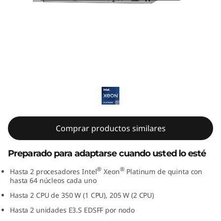
m
S
D
5
ThinkSystem SD530 V3
3
0
V
Comprar productos similares
3
Preparado para adaptarse cuando usted lo esté
:
®
®
Hasta 2 procesadores Intel
Xeon
Platinum de quinta con
hasta 64 núcleos cada uno
S
Hasta 2 CPU de 350 W (1 CPU), 205 W (2 CPU)
e
Hasta 2 unidades E3.S EDSFF por nodo