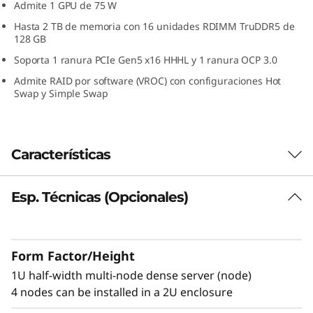
Admite 1 GPU de 75 W
r
Hasta 2 TB de memoria con 16 unidades RDIMM TruDDR5 de
128 GB
v
Soporta 1 ranura PCIe Gen5 x16 HHHL y 1 ranura OCP 3.0
i
Admite RAID por software (VROC) con configuraciones Hot
Swap y Simple Swap
d
o
Características
r
M
Esp. Técnicas (Opcionales)
Potencia de procesamiento de alta
densidad
u
El SD530 V3 es un servidor denso multinodo de
l
Form Factor/Height
1U y media anchura (nodo) con hasta dos
®
1U half-width multi-node dense server (node)
procesadores Intel
Xeon Scalable de 64
t
4 nodes can be installed in a 2U enclosure
núcleos. Proporciona el doble de densidad de
núcleos que un servidor 1U estándar para