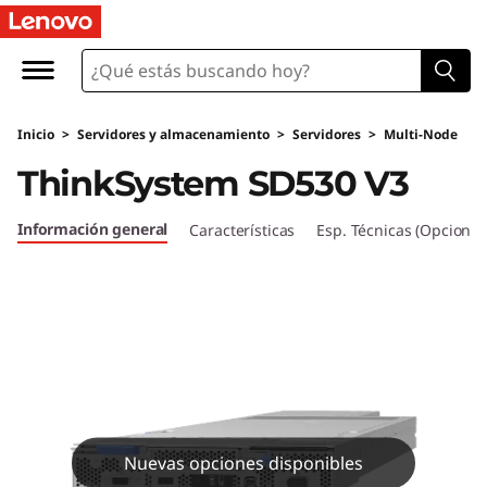
T
h
i
Inicio
>
Servidores y almacenamiento
>
Servidores
>
Multi-Node
n
ThinkSystem SD530 V3
k
Información general
Características
Esp. Técnicas (Opcional
S
y
s
t
e
Nuevas opciones disponibles