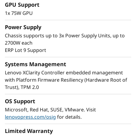
GPU Support
a
1x 75W GPU
D
Power Supply
Optimización flexible de cargas de trabajo
e
Chassis supports up to 3x Power Supply Units, up to
El formato modular multinodo del SD530 V3
2700W each
aumenta la flexibilidad de su espacio en
n
ERP Lot 9 Support
bastidor. Comience con un nodo y haga
ampliación horizontal a medida que lo
s
Systems Management
necesite; puede combinar nodos en el mismo
Lenovo XClarity Controller embedded management
i
chasis para satisfacer sus necesidades de
with Platform Firmware Resiliency (Hardware Root of
procesamiento.
d
Trust), TPM 2.0
Con el doble de densidad, los clientes de COLO
y proveedores de servicio cloud pueden
a
OS Support
aumentar fácilmente el número de usuarios
Microsoft, Red Hat, SUSE, VMware. Visit
aumentando la densidad de la máquina virtual
d
lenovopress.com/osig
for details.
en dimensiones reducidas.
Limited Warranty