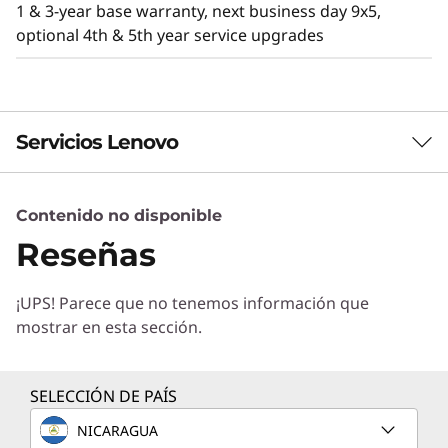
1 & 3-year base warranty, next business day 9x5,
optional 4th & 5th year service upgrades
Servicios Lenovo
Contenido no disponible
Servicios de Soluciones
Eficiencia y rendimiento
Reseñas
Diseñe la mejor estrategia para su empresa.
El ThinkSystem SD530 V3 está diseñad
Trabajaremos con usted para hallar la solución
térmicamente para ofrecer eficiencia y
¡UPS! Parece que no tenemos información que
correcta para sus exclusivas necesidades
rendimiento. Con características térmicas
mostrar en esta sección.
empresariales.
optimizadas para 1U y el doble de densidad de
Más información
núcleos, proporciona una eficiente potencia de
procesamiento y reduce el OPEX.
SELECCIÓN DE PAÍS
Las grandes empresas y las aplicaciones de
NICARAGUA
Servicios de Implementación
computación de alto rendimiento pueden