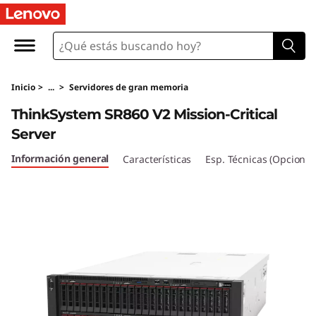
T
h
i
Inicio
>
...
>
Servidores de gran memoria
n
ThinkSystem SR860 V2 Mission-Critical
k
Server
S
Información general
Características
Esp. Técnicas (Opcional
y
s
t
e