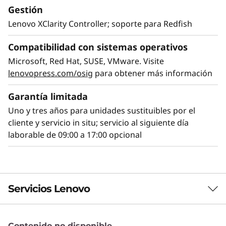
Gestión
que vaya creciendo”, que se traduce en un
mayor rendimiento del sistema para gestionar
Lenovo XClarity Controller; soporte para Redfish
las crecientes cargas de trabajo de la próxima
generación. Con la integración de XClarity, la
Compatibilidad con sistemas operativos
integración es simple y estandarizada, lo que
Microsoft, Red Hat, SUSE, VMware. Visite
reduce el tiempo de aprovisionamiento en
lenovopress.com/osig
para obtener más información
hasta un 95% en comparación con los sistemas
manuales. ThinkShield protege su negocio con
Garantía limitada
cada producto, desde el desarrollo hasta su
Uno y tres años para unidades sustituibles por el
eliminación.
cliente y servicio in situ; servicio al siguiente día
laborable de 09:00 a 17:00 opcional
Servicios Lenovo
Contenido no disponible