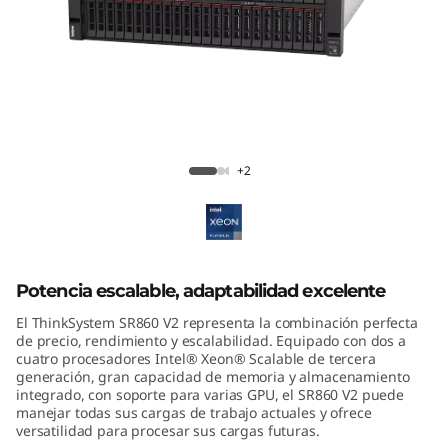
m
S
R
8
ThinkSystem SR860 V2 Mission-Critical
6
Server
+2
0
V
Potencia escalable, adaptabilidad excelente
2
El ThinkSystem SR860 V2 representa la combinación perfecta
de precio, rendimiento y escalabilidad. Equipado con dos a
cuatro procesadores Intel® Xeon® Scalable de tercera
generación, gran capacidad de memoria y almacenamiento
integrado, con soporte para varias GPU, el SR860 V2 puede
manejar todas sus cargas de trabajo actuales y ofrece
versatilidad para procesar sus cargas futuras.