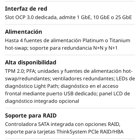
Interfaz de red
Slot OCP 3.0 dedicada, admite 1 GbE, 10 GbE o 25 GbE
Alimentación
Hasta 4 fuentes de alimentación Platinum o Titanium
hot-swap; soporte para redundancia N+N y N+1
Alta disponibilidad
TPM 2.0; PFA; unidades y fuentes de alimentación hot-
swap/redundantes; ventiladores redundantes; LEDs de
diagnóstico Light Path; diagnóstico en el acceso
Diseño ágil
frontal mediante puerto USB dedicado; panel LCD de
El SR860 V2 tiene capacidad para escalar de
diagnóstico integrado opcional
dos a cuatro CPU de la familia de procesadores
Soporte para RAID
®
®
Intel
Xeon
Scalable de tercera generación
para ofrecer una sencilla ampliación de
Controladora SATA integrada con opciones RAID,
procesadores, memoria y almacenamiento de
soporte para tarjetas ThinkSystem PCIe RAID/HBA
hasta 48 unidades del tipo “pague a medida