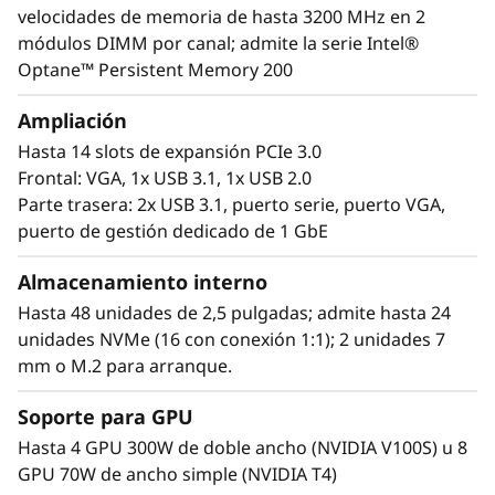
capacidad de gestionar su entorno de datos
velocidades de memoria de hasta 3200 MHz en 2
actual con la tranquilidad de disponer de una
módulos DIMM por canal; admite la serie Intel®
escalabilidad perfecta para que su
Optane™ Persistent Memory 200
organización pueda responder al crecimiento
exponencial de los datos.
Ampliación
Hasta 14 slots de expansión PCIe 3.0
Diseñado específicamente para proporcionar
Frontal: VGA, 1x USB 3.1, 1x USB 2.0
rendimiento asequible yu n potencial de
Parte trasera: 2x USB 3.1, puerto serie, puerto VGA,
crecimiento, el SR860 V2 gestiona ágilmente la
puerto de gestión dedicado de 1 GbE
virtualización empresarial, la consolidación de
cargas de trabajo y las cargas de trabajo de
Almacenamiento interno
misión crítica, la computacion en memoria
Hasta 48 unidades de 2,5 pulgadas; admite hasta 24
como SAP HANA, las bases de datos y la
unidades NVMe (16 con conexión 1:1); 2 unidades 7
planificación de recursos empresariales
mm o M.2 para arranque.
Soporte para GPU
Hasta 4 GPU 300W de doble ancho (NVIDIA V100S) u 8
GPU 70W de ancho simple (NVIDIA T4)