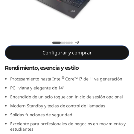
4
2
d
a
ThinkPad E14 2da Gen (14”, Intel)
+8
G
Configurar y comprar
e
Rendimiento, esencia y estilo
n
®
Procesamiento hasta Intel
Core™ i7 de 11va generación
(
PC liviana y elegante de 14"
Encendido de un solo toque con inicio de sesión opcional
1
Modern Standby y teclas de control de llamadas
4
Sólidas funciones de seguridad
Excelente para profesionales de negocios en movimiento y
”
estudiantes