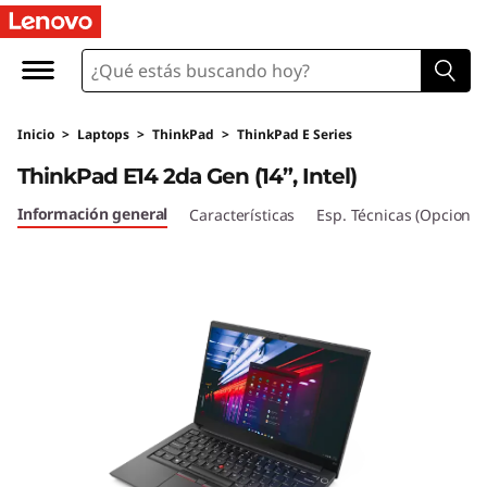
T
h
i
Inicio
>
Laptops
>
ThinkPad
>
ThinkPad E Series
n
ThinkPad E14 2da Gen (14”, Intel)
k
Información general
Características
Esp. Técnicas (Opcional
P
a
d
E
1