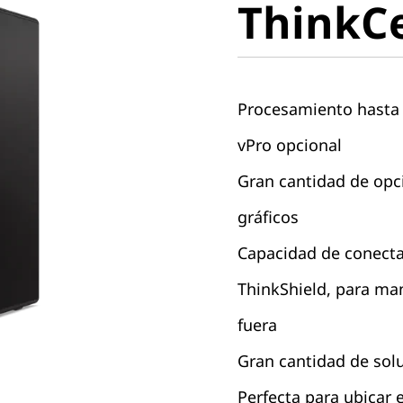
ThinkC
M90t
Procesamiento hasta
vPro opcional
Gran cantidad de op
gráficos
Capacidad de conecta
ThinkShield, para ma
fuera
Gran cantidad de sol
Perfecta para ubicar e