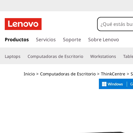
T
h
i
I
r
Productos
Servicios
Soporte
Sobre Lenovo
n
a
l
k
Laptops
Computadoras de Escritorio
Workstations
Tabl
c
o
C
n
Inicio
>
Computadoras de Escritorio
>
ThinkCentre
>
S
t
e
e
n
n
i
d
t
o
p
r
r
i