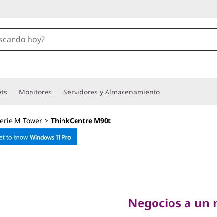
ets
Monitores
Servidores y Almacenamiento
erie M Tower
>
ThinkCentre M90t
Negocios a un n
ThinkC
Negocios a un n