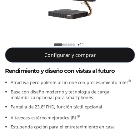
5
i
A
I
IdeaCentre 5i AIO (23.8", Intel)
+11
O
Configurar y comprar
(
Rendimiento y diseño con vistas al futuro
2
®
Atractiva pero potente all in one con procesamiento Intel
3
Base con diseño moderno y tecnología de carga
inalámbrica opcional para smartphones
.
Pantalla de 23.8” FHD, función táctil opcional
®
Altavoces estéreo mejorados JBL
8
Estupenda opción para el entretenimiento en casa
"