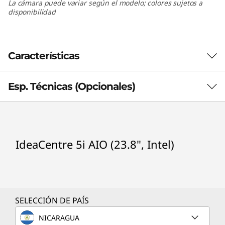
La cámara puede variar según el modelo; colores sujetos a
,
disponibilidad
I
n
Características
t
Esp. Técnicas (Opcionales)
e
l
Procesador (opcionales)
)
IdeaCentre 5i AIO (23.8", Intel)
®
Intel
Core™ i3-10100T
®
Intel
Core™ i5-10400T
®
Intel
Core™ i7-10700T
SELECCIÓN DE PAÍS
NICARAGUA
Sistema operativo (operativos)