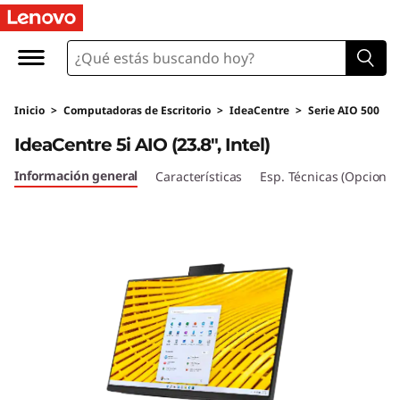
I
d
e
Inicio
>
Computadoras de Escritorio
>
IdeaCentre
>
Serie AIO 500
a
IdeaCentre 5i AIO (23.8", Intel)
C
Información general
Características
Esp. Técnicas (Opcional
e
n
t
r
e