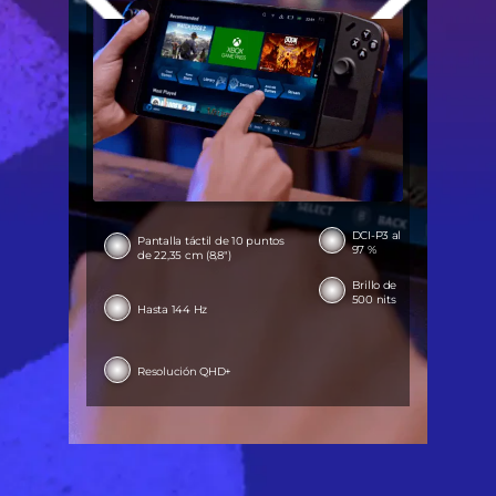
DCI-P3 al
Pantalla táctil de 10 puntos
97 %
de 22,35 cm (8,8")
Brillo de
500 nits
Hasta 144 Hz
Resolución QHD+