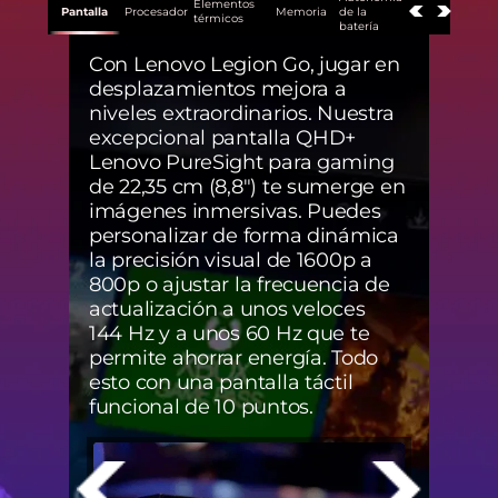
Elementos
Pantalla
Procesador
Memoria
de la
térmicos
batería
Con Lenovo Legion Go, jugar en
Sumé
desplazamientos mejora a
rend
niveles extraordinarios. Nuestra
Legio
excepcional pantalla QHD+
exper
Lenovo PureSight para gaming
el se
de 22,35 cm (8,8") te sumerge en
auto
imágenes inmersivas. Puedes
expe
personalizar de forma dinámica
a la
la precisión visual de 1600p a
Seri
800p o ajustar la frecuencia de
da v
actualización a unos veloces
cali
144 Hz y a unos 60 Hz que te
tus 
permite ahorrar energía. Todo
esto con una pantalla táctil
funcional de 10 puntos.