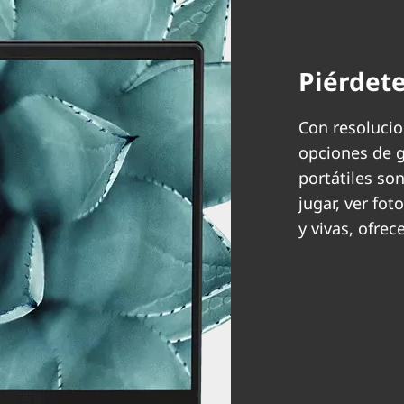
Piérdete
Con resoluci
opciones de g
portátiles so
jugar, ver fot
y vivas, ofrec