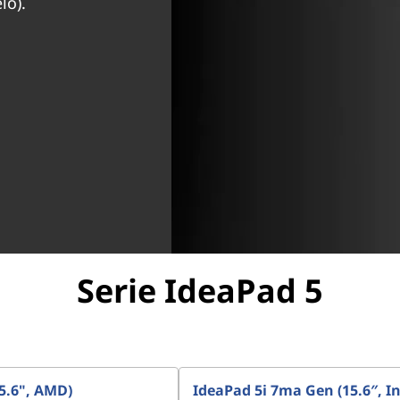
elo).
Serie IdeaPad 5
5.6", AMD)
IdeaPad 5i 7ma Gen (15.6″, In