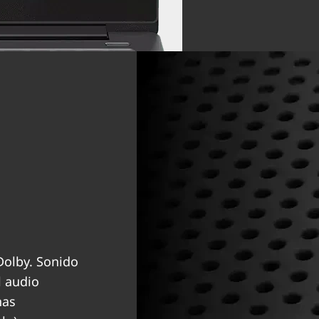
olby. Sonido
l audio
nas