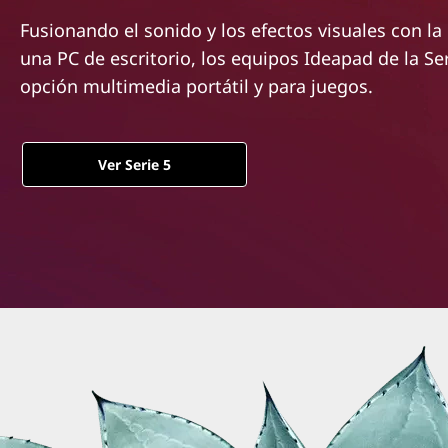
n
Fusionando el sonido y los efectos visuales con la
c
una PC de escritorio, los equipos Ideapad de la Ser
i
p
opción multimedia portátil y para juegos.
a
l
Ver Serie 5