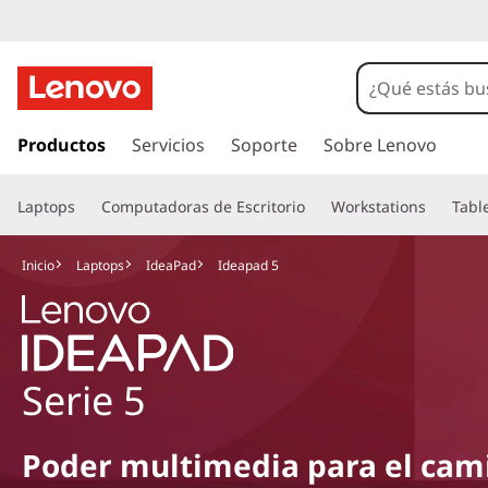
I
r
Productos
Servicios
Soporte
Sobre Lenovo
a
l
Laptops
Computadoras de Escritorio
Workstations
Tabl
c
o
n
Inicio
Laptops
IdeaPad
Ideapad 5
t
e
n
i
d
Serie 5
o
p
r
Poder multimedia para el cam
i