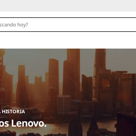
MART. PARA CRECER.
vo facilita las IT para las pyme
e lo esencial hasta la IA.