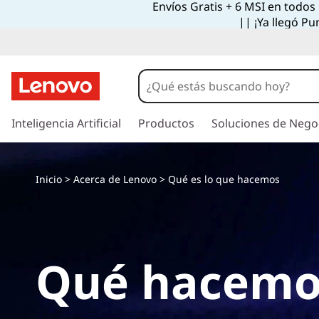
Envíos Gratis + 6 MSI en todos
W
|| ¡Ya llegó Pu
h
a
t
I
r
Inteligencia Artificial
Productos
Soluciones de Nego
W
a
l
e
c
Inicio
>
Acerca de Lenovo
> Qué es lo que hacemos
o
D
n
t
o
e
n
Qué hacemo
i
d
o
p