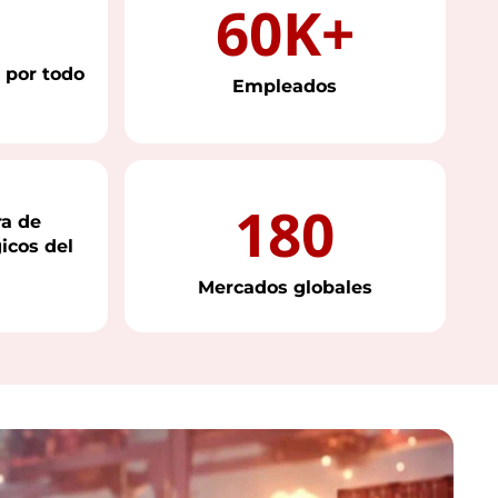
60K+
 por todo
Empleados
180
ra de
icos del
Mercados globales