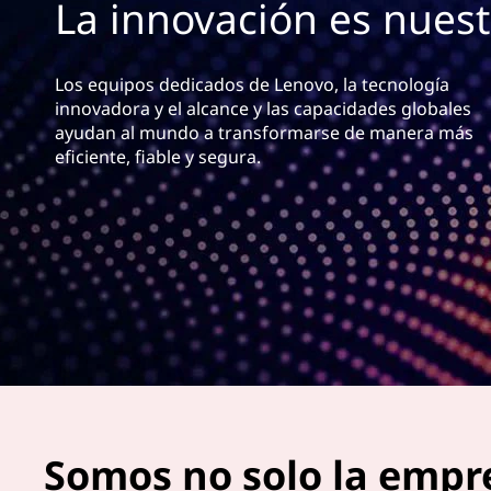
La innovación es nuest
r
i
n
Los equipos dedicados de Lenovo, la tecnología
c
innovadora y el alcance y las capacidades globales
i
ayudan al mundo a transformarse de manera más
p
eficiente, fiable y segura.
a
l
Somos no solo la empr