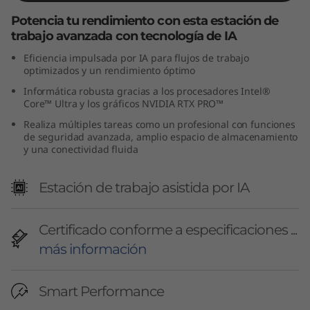
n
Potencia tu rendimiento con esta estación de
trabajo avanzada con tecnología de IA
2
Eficiencia impulsada por IA para flujos de trabajo
optimizados y un rendimiento óptimo
(
Informática robusta gracias a los procesadores Intel®
I
Core™ Ultra y los gráficos NVIDIA RTX PRO™
Realiza múltiples tareas como un profesional con funciones
n
de seguridad avanzada, amplio espacio de almacenamiento
y una conectividad fluida
t
Estación de trabajo asistida por IA
e
l
Certificado conforme a especificaciones ...
más información
)
Smart Performance