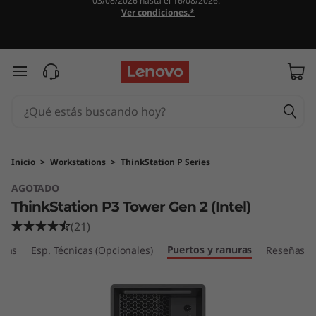
03/08/2026 hasta el 16/08/2026.
T
Ver condiciones.*
h
i
Ir al contenido principal
n
k
S
Inicio
>
Workstations
>
ThinkStation P Series
AGOTADO
t
ThinkStation P3 Tower Gen 2 (Intel)
a
(21)
Puertos y ranuras
t
icas
Esp. Técnicas (Opcionales)
Reseñas
i