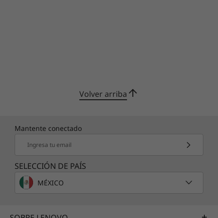
Volver arriba
Mantente conectado
Ingresa tu email
SELECCIÓN DE PAÍS
MÉXICO
Algunos puertos/ranuras pueden ser opcionales o variar - colores sujetos a
disponibilidad. Los accesorios no están incluidos.
SOBRE LENOVO