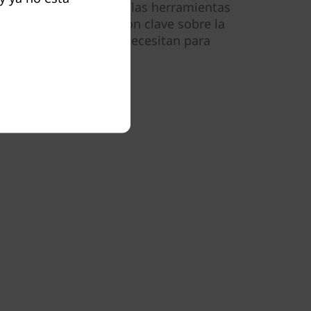
ta proporcionados por las herramientas
orcionan la información clave sobre la
los administradores necesitan para
dimiento.