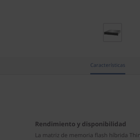
e
T
h
i
n
Características
k
S
y
s
Rendimiento y disponibilidad
t
La matriz de memoria flash híbrida Thi