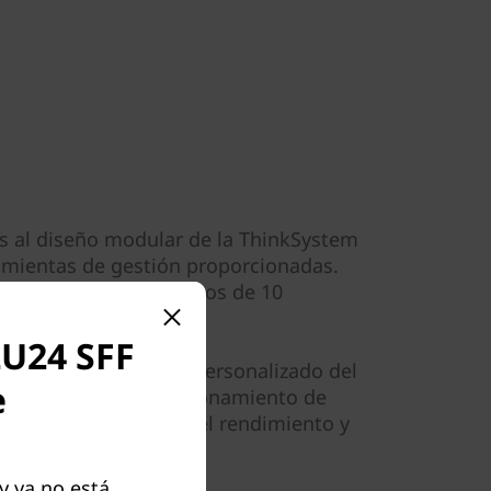
ias al diseño modular de la ThinkSystem
rramientas de gestión proporcionadas.
 con tus datos en menos de 10
2U24 SFF
nfiguración, el ajuste personalizado del
e
mpleto sobre el posicionamiento de
stradores maximizar el rendimiento y
 ya no está