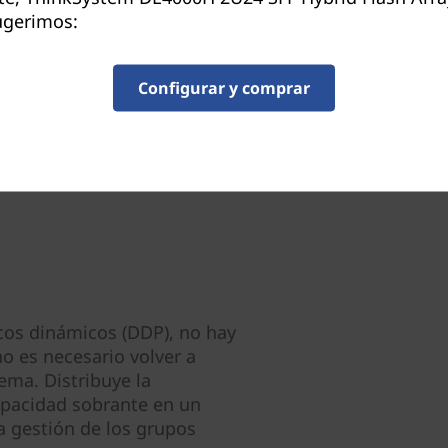
Los múltiples puntos de vis
ugerimos:
de rendimiento gráfico prop
E/S de almacenamiento que 
perfeccionar aún más el ren
Configurar y comprar
cos dinámicos (DDP), no hay
no es necesario volver a
ema. Distribuye la
apacidad sobrante en un
a gestión de los grupos