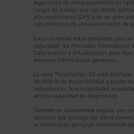
e
algoritmos de almacenamiento en caché
cargas de trabajo que van desde aplica
m
alto rendimiento IOPS o de un gran an
consolidación de almacenamiento de g
D
Estos sistemas están pensados para la 
E
seguridad, los mercados informáticos d
4
Data/análisis y virtualización, pero fu
entornos informáticos generales.
0
La serie ThinkSystem DE está diseñada 
0
99,9999 % de disponibilidad a través de
redundantes, funcionalidades avanzada
0
amplia capacidad de diagnóstico.
H
También es sumamente segura, con una
2
absoluta que protege tus datos comerc
la información personal confidencial de 
U