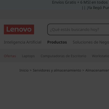
Envíos Gratis + 6 MSI en todos
M
|| ¡Ya llegó Pu
a
t
r
I
r
Inteligencia Artificial
Productos
Soluciones de Nego
i
a
l
z
Ofertas
Laptops
Computadoras de Escritorio
Workstati
c
o
d
n
Inicio
>
Servidores y almacenamiento
>
Almacenamien
t
e
e
n
f
i
d
l
o
p