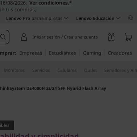
l 16/08/2026.
Ver condiciones.*
con tus compras.
Lenovo Pro
para Empresas
Lenovo Educación
Iniciar sesión / Crea una cuenta
mprar:
Empresas
Estudiantes
Gaming
Creadores
Monitores
Servicios
Celulares
Outlet
Servidores y A
hinkSystem DE4000H 2U24 SFF Hybrid Flash Array
lidad y simplicidad
stem
ibles
abilidad y simplicidad