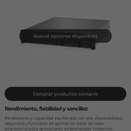
a
s
h
h
Nuevas opciones disponibles
í
b
ThinkSystem DE4000H 2U12 LFF
r
Hybrid Flash Array
i
Comprar productos similares
d
Rendimiento, fiabilidad y sencillez
o
Rendimiento y capacidad equilibrado con alta disponibilidad,
d
seguridad y funciones de gestión de datos de clase
empresarial para aplicaciones empresariales modernas.