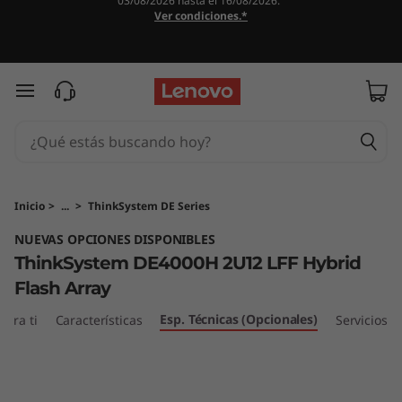
03/08/2026 hasta el 16/08/2026.
M
Ver condiciones.*
a
t
Ir al contenido principal
r
i
z
Inicio
>
...
>
ThinkSystem DE Series
NUEVAS OPCIONES DISPONIBLES
d
ThinkSystem DE4000H 2U12 LFF Hybrid
e
Flash Array
f
Esp. Técnicas (Opcionales)
ara ti
Características
Servicios
l