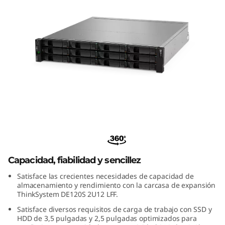
m
D
E
1
2
0
ThinkSystem DE120S 2U12 LFF
S
Expansion Enclosure
2
Capacidad, fiabilidad y sencillez
U
Satisface las crecientes necesidades de capacidad de
almacenamiento y rendimiento con la carcasa de expansión
1
ThinkSystem DE120S 2U12 LFF.
Satisface diversos requisitos de carga de trabajo con SSD y
2
HDD de 3,5 pulgadas y 2,5 pulgadas optimizados para