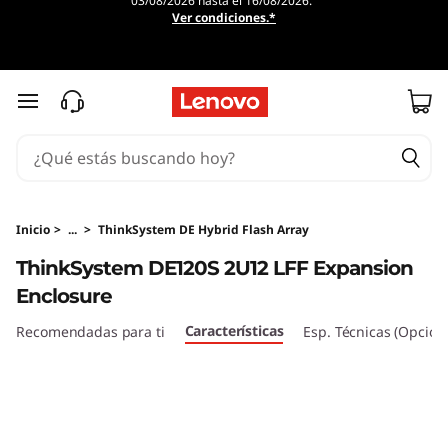
03/08/2026 hasta el 16/08/2026.
T
Ver condiciones.*
h
i
Ir al contenido principal
n
k
S
Inicio
>
...
>
ThinkSystem DE Hybrid Flash Array
ThinkSystem DE120S 2U12 LFF Expansion
y
Enclosure
s
Características
Recomendadas para ti
Esp. Técnicas (Opcion
t
e