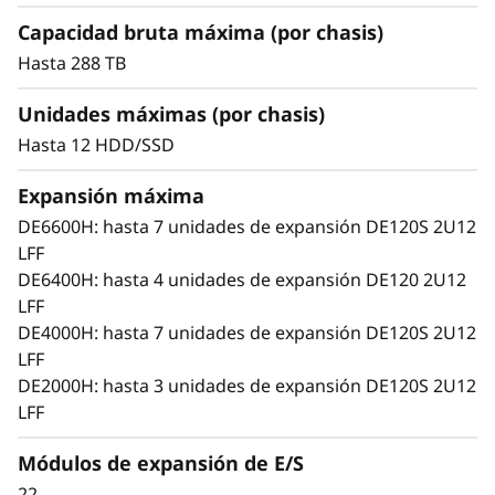
o
con rendimiento y capacidad optimizados
Capacidad bruta máxima (por chasis)
n
con conectividad SAS de 12 Gb.
Hasta 288 TB
Añade más unidades y chasis de expansión a
E
las matrices de almacenamiento de la serie
Unidades máximas (por chasis)
DE de forma dinámica sin prácticamente
n
Hasta 12 HDD/SSD
ningún tiempo de inactividad, lo que ayuda a
responder de manera rápida y fluida a las
c
Expansión máxima
demandas de capacidad en constante
DE6600H: hasta 7 unidades de expansión DE120S 2U12
crecimiento.
l
LFF
Cubre las crecientes necesidades de
DE6400H: hasta 4 unidades de expansión DE120 2U12
o
capacidad de almacenamiento y rendimiento
LFF
con las unidades de expansión ThinkSystem
s
DE4000H: hasta 7 unidades de expansión DE120S 2U12
LFF y SFF de la serie DE.
LFF
Cumple los distintos requisitos de carga de
u
DE2000H: hasta 3 unidades de expansión DE120S 2U12
trabajo con SSD y HDD de 3,5 y 2,5 pulgadas
LFF
con rendimiento y capacidad optimizados
r
con conectividad SAS de 12 Gb.
Módulos de expansión de E/S
Añade más unidades y chasis de expansión a
e
22