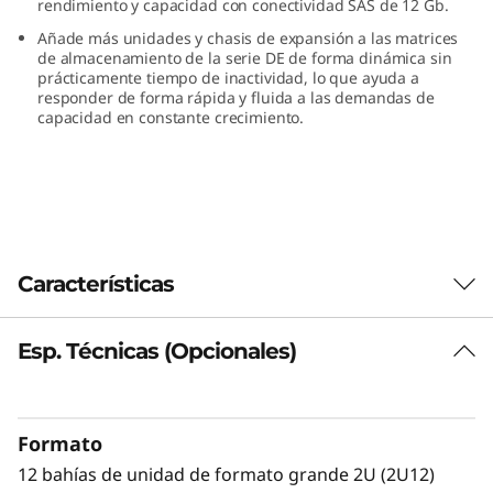
rendimiento y capacidad con conectividad SAS de 12 Gb.
L
Añade más unidades y chasis de expansión a las matrices
de almacenamiento de la serie DE de forma dinámica sin
F
prácticamente tiempo de inactividad, lo que ayuda a
responder de forma rápida y fluida a las demandas de
F
capacidad en constante crecimiento.
E
x
p
Características
a
Esp. Técnicas (Opcionales)
n
Cubre las crecientes necesidades de
capacidad de almacenamiento y rendimiento
s
con las unidades de expansión ThinkSystem
LFF y SFF de la serie DE.
Formato
i
Cumple los distintos requisitos de carga de
12 bahías de unidad de formato grande 2U (2U12)
trabajo con SSD y HDD de 3,5 y 2,5 pulgadas