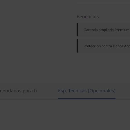
Beneficios
Garantía ampliada Premium
Protección contra Daños Acc
endadas para ti
Esp. Técnicas (Opcionales)