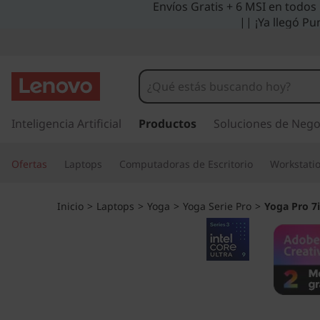
Envíos Gratis + 6 MSI en todos
Y
|| ¡Ya llegó Pu
o
g
a
I
r
Inteligencia Artificial
Productos
Soluciones de Nego
P
a
l
r
Ofertas
Laptops
Computadoras de Escritorio
Workstati
c
o
o
n
Inicio
>
Laptops
>
Yoga
>
Yoga Serie Pro
>
Yoga Pro 7i
t
7
e
n
i
i
d
G
o
p