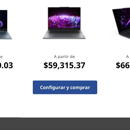
costo de las reparaciones inesperadas.
de
A partir de
A 
0.03
$59,315.37
$66
ADP >
Configurar y comprar