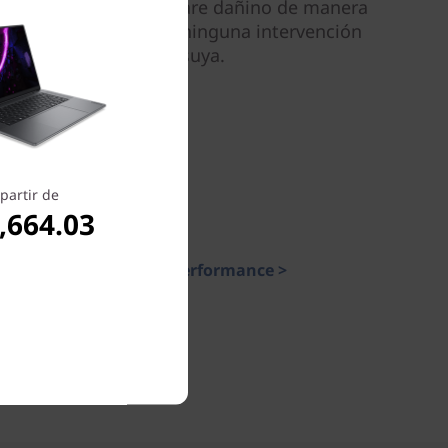
alejado del malware dañino de manera
automática, sin ninguna intervención
suya.
partir de
,664.03
Smart Performance >