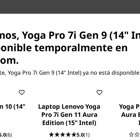
NUESTRA PROMESA PARA TI
Servicios Lenovo
os, Yoga Pro 7i Gen 9 (14" In
ponible temporalmente en
com.
 Yoga Pro 7i Gen 9 (14" Intel) ya no está disponible
ADP
Los accidentes ocurren: caída de laptops,
n 10 (14"
Laptop Lenovo Yoga
Yoga P
derrames de café, subidas de tensión…
Pro 7i Gen 11 Aura
Aura E
ya no tendrás que preocuparte. Con la
Edition (15" Intel)
Protección contra Daños Accidentales
5.0
(6)
(ADP) tienes un plan que minimiza el
5.0
(1)