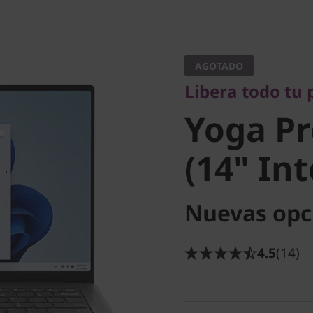
Libera todo tu pot
Yoga Pro
AGOTADO
Libera todo tu 
(14" Inte
Yoga Pr
(14" Int
Nuevas opc
4.5
(14)