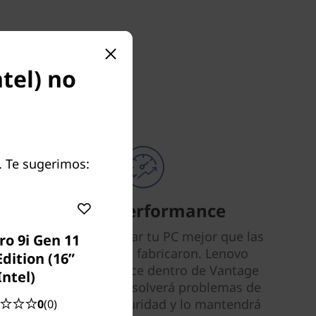
tel) no
. Te sugerimos:
Smart Performance
Nadie puede ajustar tu PC mejor que las
ro 9i Gen 11
personas que lo fabricaron. Lenovo
dition (16”
Smart Performance dentro de Vantage
Intel)
diagnosticará y resolverá problemas de
rendimiento, seguridad y lo mantendrá
0
(0)