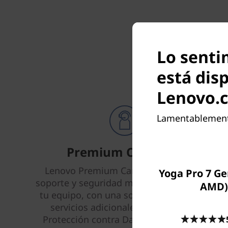
Lo sentim
está dis
Lenovo.
Lamentablemente,
Premium Care Plus
Lenovo Premium Care Plus brinda un
Yoga Pro 7 Ge
soporte y seguridad más inteligente para
AMD)
tu equipo, con una solución integral de
servicios adicionales que incluyen:
Protección contra Daños Accidentales