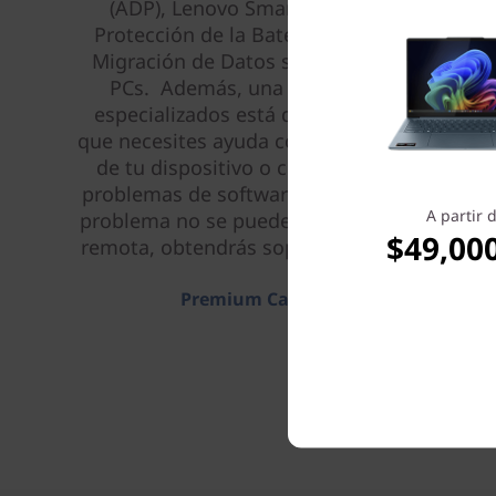
(ADP), Lenovo Smart Performance,
Protección de la Batería Sellada (SB) y
Migración de Datos simplificada entre
PCs. Además, una red de técnicos
especializados está disponible, ya sea
que necesites ayuda con la configuración
de tu dispositivo o con la solución de
problemas de software y hardware. Si tu
A partir 
problema no se puede resolver de forma
$49,00
remota, obtendrás soporte en domicilio.
Premium Care Plus >