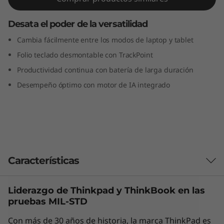
a
Desata el poder de la versatilidad
b
Cambia fácilmente entre los modos de laptop y tablet
l
Folio teclado desmontable con TrackPoint
Productividad continua con batería de larga duración
e
Desempeño óptimo con motor de IA integrado
(
1
2
″
Características
I
Liderazgo de Thinkpad y
ThinkBook
en las
Adaptabilidad redefinida
pruebas MIL-STD
n
La laptop/tablet Lenovo ThinkPad X12 de 2.ª
Con más de 30 años de historia, la marca ThinkPad es
generación es todo lo que necesitas