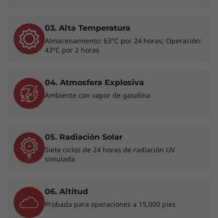
03. Alta Temperatura
Rendimiento sin conexión
Almacenamiento: 63°C por 24 horas; Operación:
43°C por 2 horas
La laptop desmontable con la tecnología de los
procesadores Intel® Core™ Ultra ofrece ahora
hasta 32 GB de memoria. La laptop ThinkPad
04. Atmosfera Explosiva
X12 desmontable de 12.3" de 2.ª generación
Ambiente con vapor de gasolina
ahora aprovecha la productividad con la ayuda
de la IA. Disfruta del rendimiento optimizado
con cargas de trabajo que abren paso a
motores de IA especializados, incluyendo la
05. Radiación Solar
unidad de procesamiento neural (NPU) de baja
Siete ciclos de 24 horas de radiación UV
potencia que controla de forma eficiente el
simulada
encuadre automático, la difuminación del
fondo y las mejoras en entornos con poca luz.
06. Altitud
Probada para operaciones a 15,000 pies