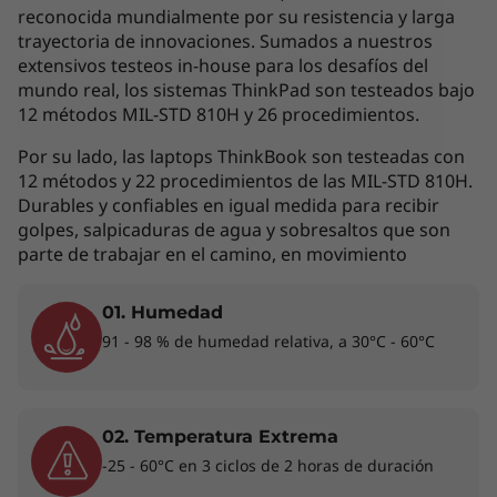
t
reconocida mundialmente por su resistencia y larga
si#39;rebuscas un dispositivo 2 en 1 que te
trayectoria de innovaciones. Sumados a nuestros
e
permita administrar tus tareas con facilidad,
extensivos testeos in-house para los desafíos del
disfrutar del entretenimiento y tener
mundo real, los sistemas ThinkPad son testeados bajo
l
presentaciones digitales como nunca antes. El
12 métodos MIL-STD 810H y 26 procedimientos.
lápiz que se conecta de forma magnética hace
)
que sea fácil darle vida a tus ideas creativas.
Por su lado, las laptops ThinkBook son testeadas con
12 métodos y 22 procedimientos de las MIL-STD 810H.
Durables y confiables en igual medida para recibir
golpes, salpicaduras de agua y sobresaltos que son
parte de trabajar en el camino, en movimiento
01. Humedad
91 - 98 % de humedad relativa, a 30°C - 60°C
02. Temperatura Extrema
-25 - 60°C en 3 ciclos de 2 horas de duración