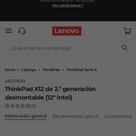
03/08/2026 hasta el 16/08/2026.
T
Ver condiciones.*
h
i
Ir al contenido principal
n
k
P
Inicio
>
Laptops
>
ThinkPad
>
ThinkPad Serie X
AGOTADO
a
ThinkPad X12 de 2.ª generación
d
desmontable (12″ Intel)
(0)
X
Información general
Recomendadas para ti
Características
1