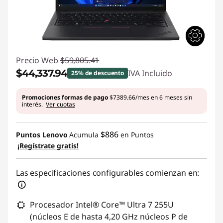
Precio Web
$59,805.41
$44,337.94
IVA Incluido
25% de descuento
Ahorros instantáneos :
-$15,467.47
Promociones formas de pago
$7389.66/mes en 6 meses sin
interés.
Ver cuotas
$886
Puntos Lenovo
Acumula
en Puntos
¡Regístrate gratis!
Las especificaciones configurables comienzan en:
Procesador Intel® Core™ Ultra 7 255U
(núcleos E de hasta 4,20 GHz núcleos P de