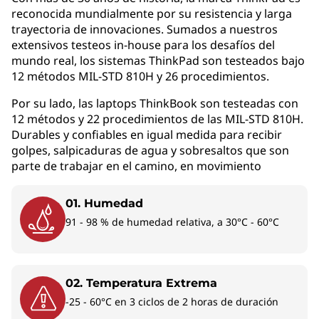
reconocida mundialmente por su resistencia y larga
ThinkPad T14 Gen 6
trayectoria de innovaciones. Sumados a nuestros
con Intel perfecta
extensivos testeos in-house para los desafíos del
mundo real, los sistemas ThinkPad son testeados bajo
para ti?
12 métodos MIL-STD 810H y 26 procedimientos.
Por su lado, las laptops ThinkBook son testeadas con
Configuración de entrada - Intel Core Ultra
12 métodos y 22 procedimientos de las MIL-STD 810H.
5:
Para profesionales con cargas de trabajo
Durables y confiables en igual medida para recibir
estándar: correo, videoconferencias, ofimática,
golpes, salpicaduras de agua y sobresaltos que son
navegación y herramientas SaaS.
parte de trabajar en el camino, en movimiento
Configuración de mayor memoria - Intel
01. Humedad
Core Ultra 7, hasta 64GB:
Para usuarios con
91 - 98 % de humedad relativa, a 30°C - 60°C
múltiples aplicaciones abiertas
simultáneamente y mayor necesidad de
memoria. Según la arquitectura del
procesador, la memoria puede ser DDR5
02. Temperatura Extrema
ampliable por el cliente o LPDDR5X soldada de
-25 - 60°C en 3 ciclos de 2 horas de duración
mayor eficiencia.