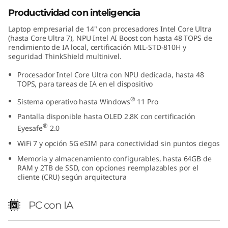
n
Productividad con inteligencia
Laptop empresarial de 14" con procesadores Intel Core Ultra
t
(hasta Core Ultra 7), NPU Intel AI Boost con hasta 48 TOPS de
rendimiento de IA local, certificación MIL-STD-810H y
e
seguridad ThinkShield multinivel.
l
Procesador Intel Core Ultra con NPU dedicada, hasta 48
TOPS, para tareas de IA en el dispositivo
)
®
Sistema operativo hasta Windows
11 Pro
Pantalla disponible hasta OLED 2.8K con certificación
-
®
Eyesafe
2.0
P
WiFi 7 y opción 5G eSIM para conectividad sin puntos ciegos
Memoria y almacenamiento configurables, hasta 64GB de
o
RAM y 2TB de SSD, con opciones reemplazables por el
cliente (CRU) según arquitectura
t
PC con IA
e