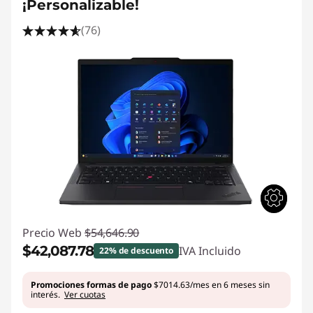
¡Personalizable!
(76)
Precio Web
$54,646.90
$42,087.78
IVA Incluido
22% de descuento
Ahorros instantáneos :
-$12,559.12
Promociones formas de pago
$7014.63/mes en 6 meses sin
interés.
Ver cuotas