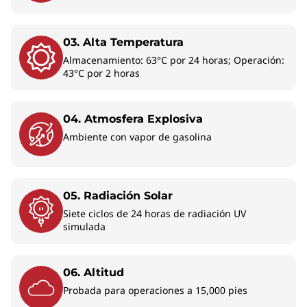
Configuración empresarial - Intel Core Ultra
03. Alta Temperatura
7 + Windows 11 Pro:
Para empresas que
Almacenamiento: 63°C por 24 horas; Operación:
requieren las funciones de gestión y seguridad
43°C por 2 horas
incluidas en Windows 11 Pro, con opción de
Intel vPro Enterprise para administración
remota de flotas.
04. Atmosfera Explosiva
Ambiente con vapor de gasolina
Nota: Precios, arquitectura de procesador y
disponibilidad de cada configuración varían;
consulta la sección “Modelos” arriba para ver
05. Radiación Solar
opciones y precios actuales.
Siete ciclos de 24 horas de radiación UV
simulada
AUTOMATIZAR TAREAS SIMPLES
06. Altitud
La laptop ThinkPad T14 de 6ta generación es
Probada para operaciones a 15,000 pies
un PC con IA que permite una gama de tareas