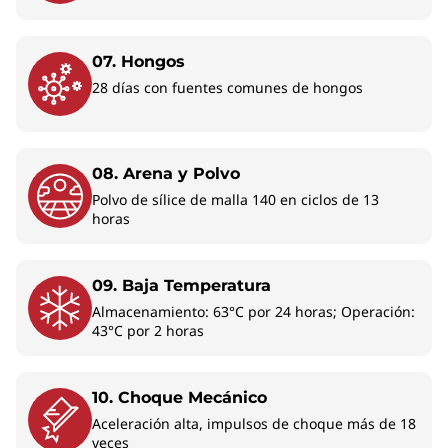
ricas en productividad para mantenerte en
movimiento en tu jornada laboral. Disfruta de
07. Hongos
herramientas de videoconferencia y
colaboración mejoradas, seguridad robusta,
28 días con fuentes comunes de hongos
automatización de documentos incluida la
digitalización, el resumen, la gestión de correo
electrónico y la programación. Además, con
08. Arena y Polvo
tiempos de respuesta rápidos, es ideal para
Polvo de sílice de malla 140 en ciclos de 13
multitarea.
horas
09. Baja Temperatura
Almacenamiento: 63°C por 24 horas; Operación:
43°C por 2 horas
10. Choque Mecánico
Aceleración alta, impulsos de choque más de 18
veces