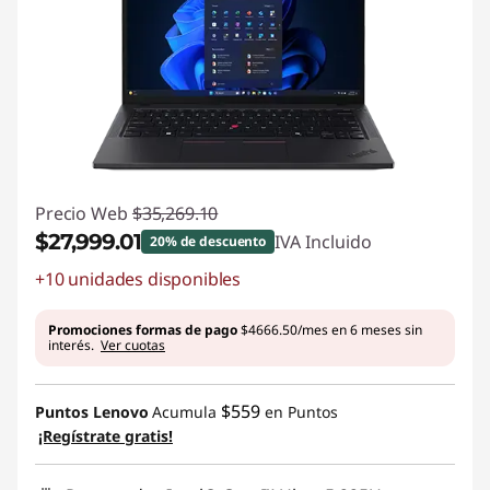
l
i
d
a
d
Precio Web
$35,269.10
$27,999.01
IVA Incluido
p
20% de descuento
+10 unidades disponibles
Ahorros instantáneos :
-$7270.09
a
Promociones formas de pago
$4666.50/mes en 6 meses sin
r
interés.
Ver cuotas
a
$559
Puntos Lenovo
Acumula
en Puntos
t
¡Regístrate gratis!
u