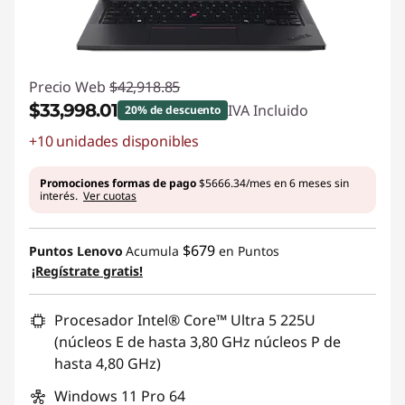
Precio Web
$42,918.85
$33,998.01
IVA Incluido
20% de descuento
+10 unidades disponibles
Ahorros instantáneos :
-$8920.84
Promociones formas de pago
$5666.34/mes en 6 meses sin
interés.
Ver cuotas
$679
Puntos Lenovo
Acumula
en Puntos
¡Regístrate gratis!
Procesador Intel® Core™ Ultra 5 225U
(núcleos E de hasta 3,80 GHz núcleos P de
hasta 4,80 GHz)
Windows 11 Pro 64