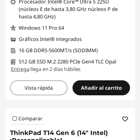
Procesador Intel® Core™ Ultra 5 225U
(núcleos E de hasta 3,80 GHz núcleos P de
e
hasta 4,80 GHz)
m
Windows 11 Pro 64
p
Gráficos Intel® integrados
16 GB DDR5-5600MT/s (SODIMM)
r
512 GB SSD M.2 2280 PCIe Gen4 TLC Opal
e
Entrega
llega en 2 días hábiles
s
Vista rápida
Añadir al carrito
a
Comparar
ThinkPad T14 Gen 6 (14" Intel)