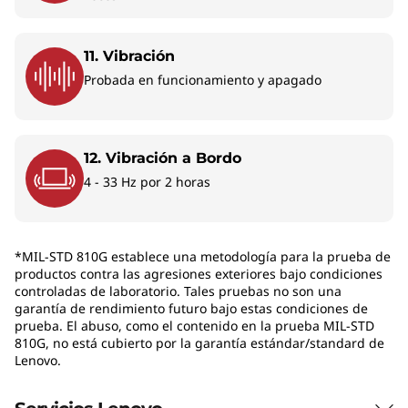
11. Vibración
Probada en funcionamiento y apagado
12. Vibración a Bordo
4 - 33 Hz por 2 horas
Rendimiento Intel Core Ultra para
Gesti
*MIL-STD 810G establece una metodología para la prueba de
trabajo empresarial
productos contra las agresiones exteriores bajo condiciones
controladas de laboratorio. Tales pruebas no son una
La ThinkPad T14 Gen 6 está disponible
En co
garantía de rendimiento futuro bajo estas condiciones de
con procesadores Intel Core Ultra,
vPr
prueba. El abuso, como el contenido en la prueba MIL-STD
hasta Core Ultra 7. Todas las
pu
810G, no está cubierto por la garantía estándar/standard de
configuraciones incluyen NPU Intel AI
mante
Lenovo.
Boost dedicada, con hasta 48 TOPS de
ThinkP
rendimiento de IA, que permite ejecutar
de 