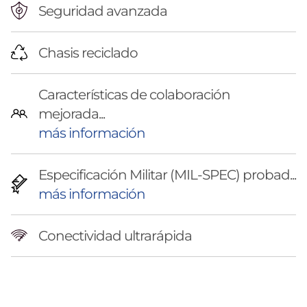
n
Seguridad avanzada
c
Chasis reciclado
i
a
Características de colaboración
mejorada...
,
más información
a
Especificación Militar (MIL-SPEC) probad...
u
más información
t
Conectividad ultrarápida
o
n
o