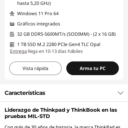
hasta 5,20 GHz)
Windows 11 Pro 64
Gráficos integrados
32 GB DDR5-5600MT/s (SODIMM) - (2 x 16 GB)
1 TB SSD M.2 2280 PCIe Gen4 TLC Opal
Entrega
llega en 10-13 días hábiles
Vista rápida
Arma tu PC
Características
Liderazgo de Thinkpad y
ThinkBook
en las
¿Cuál es la
pruebas MIL-STD
configuración de la
Con más de 30 años de historia, la marca ThinkPad es