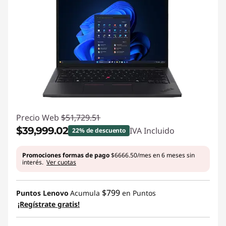
Precio Web
$51,729.51
$39,999.02
IVA Incluido
22% de descuento
Ahorros instantáneos :
-$11,730.49
Promociones formas de pago
$6666.50/mes en 6 meses sin
interés.
Ver cuotas
$799
Puntos Lenovo
Acumula
en Puntos
¡Regístrate gratis!