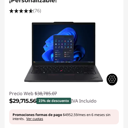
¡Personalizable!
(76)
Precio Web
$38,785.07
$29,715.56
IVA Incluido
23% de descuento
Ahorros instantáneos :
-$9069.51
Promociones formas de pago
$4952.59/mes en 6 meses sin
interés.
Ver cuotas