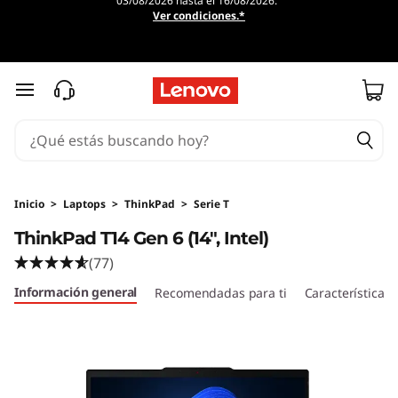
03/08/2026 hasta el 16/08/2026.
T
Ver condiciones.*
h
i
Ir al contenido principal
n
k
P
Inicio
>
Laptops
>
ThinkPad
>
Serie T
ThinkPad T14 Gen 6 (14", Intel)
a
(77)
d
Información general
Recomendadas para ti
Características
T
1