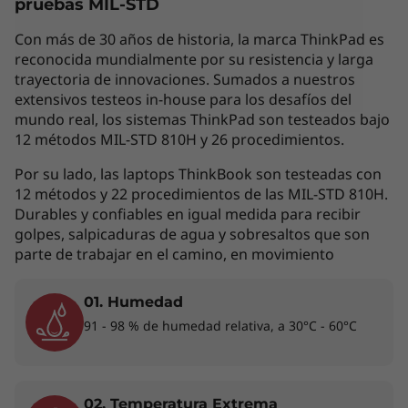
pruebas MIL-STD
variar según el país de adquisición del mismo,
por lo que la siguiente descripción no debe ser
Con más de 30 años de historia, la marca ThinkPad es
interpretada como un compromiso
reconocida mundialmente por su resistencia y larga
contractual. Te invitamos a revisar las
trayectoria de innovaciones. Sumados a nuestros
extensivos testeos in-house para los desafíos del
características específicas para cada producto
mundo real, los sistemas ThinkPad son testeados bajo
antes de realizar la compra online en la sección
12 métodos MIL-STD 810H y 26 procedimientos.
'Ver Modelos' de esta misma página, o con un
asesor de ventas si es en una tienda física.
Por su lado, las laptops ThinkBook son testeadas con
12 métodos y 22 procedimientos de las MIL-STD 810H.
Durables y confiables en igual medida para recibir
golpes, salpicaduras de agua y sobresaltos que son
Los accesorios exhibidos no están incluidos
parte de trabajar en el camino, en movimiento
01. Humedad
Una PC realmente personal
91 - 98 % de humedad relativa, a 30°C - 60°C
Convierte la laptop Thinkpad T14 2da Gen (14",
Intel) en la pieza central del equilibrio entre tu
vida profesional y personal. Es tan elegante
02. Temperatura Extrema