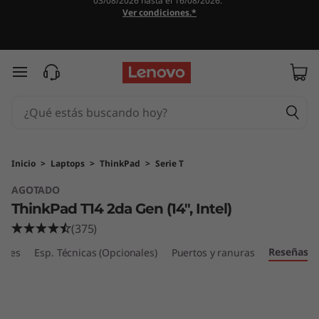
03/08/2026 hasta el 16/08/2026.
T
Ver condiciones.*
h
i
Ir al contenido principal
n
k
P
Inicio
>
Laptops
>
ThinkPad
>
Serie T
AGOTADO
a
ThinkPad T14 2da Gen (14", Intel)
d
(375)
Reseñas
T
ibles
Esp. Técnicas (Opcionales)
Puertos y ranuras
1