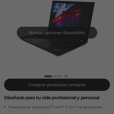
4
2
d
a
Nuevas opciones disponibles
G
e
ThinkPad T14 2da Gen (14", Intel)
n
(
+8
Comprar productos similares
1
4
Diseñada para tu vida profesional y personal
®
Procesadores hasta Intel
Core™ i7 de 11va generación
"