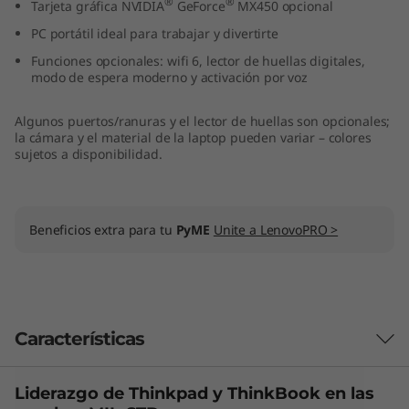
®
®
Tarjeta gráfica NVIDIA
GeForce
MX450 opcional
,
PC portátil ideal para trabajar y divertirte
I
Funciones opcionales: wifi 6, lector de huellas digitales,
modo de espera moderno y activación por voz
n
Algunos puertos/ranuras y el lector de huellas son opcionales;
t
la cámara y el material de la laptop pueden variar – colores
sujetos a disponibilidad.
e
l
Beneficios extra para tu
PyME
Unite a LenovoPRO >
)
Características
Liderazgo de Thinkpad y
ThinkBook
en las
Las características de cada producto pueden