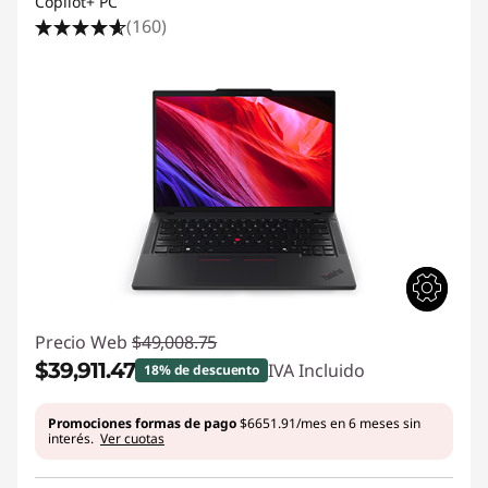
Copilot+ PC
(160)
Precio Web
$49,008.75
$39,911.47
IVA Incluido
18% de descuento
Ahorros instantáneos :
-$9097.28
Promociones formas de pago
$6651.91/mes en 6 meses sin
interés.
Ver cuotas