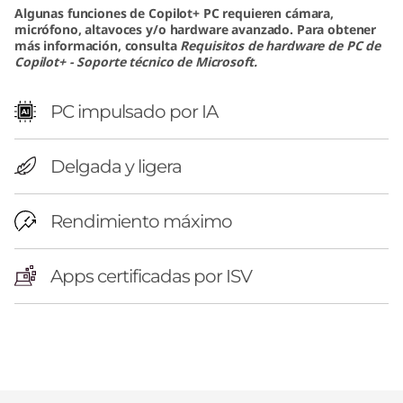
i
Algunas funciones de Copilot+ PC requieren cámara,
micrófono, altavoces y/o hardware avanzado. Para obtener
o
más información, consulta
Requisitos de hardware de PC de
Copilot+ - Soporte técnico de Microsoft.
n
PC impulsado por IA
p
o
Delgada y ligera
r
Rendimiento máximo
t
á
Apps certificadas por ISV
t
i
l
Original Price 46736.30 MXN Discounted Pric
Original Price 49008.75 MXN Discounted Pric
Original Price 84062.78 MXN Discounted Pric