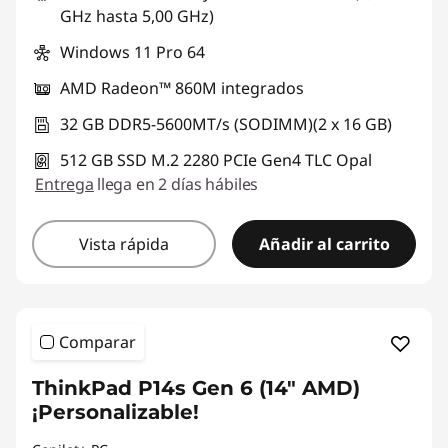
GHz hasta 5,00 GHz)
e
Windows 11 Pro 64
n
AMD Radeon™ 860M integrados
t
32 GB DDR5-5600MT/s (SODIMM)(2 x 16 GB)
512 GB SSD M.2 2280 PCIe Gen4 TLC Opal
e
Entrega
llega en 2 días hábiles
s
Vista rápida
Añadir al carrito
Comparar
ThinkPad P14s Gen 6 (14" AMD)
¡Personalizable!