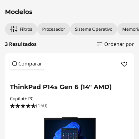
p
Modelos
a
Filtros
Procesador
Sistema Operativo
Memori
r
3 Resultados
Ordenar por
a
p
Comparar
r
ThinkPad P14s Gen 6 (14" AMD)
o
Copilot+ PC
f
(160)
e
s