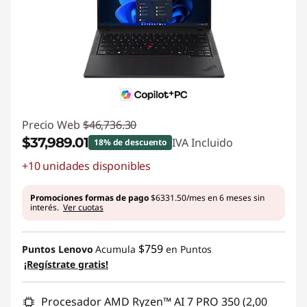
i
o
n
a
l
Precio Web
$46,736.30
$37,989.01
IVA Incluido
18% de descuento
e
+10 unidades disponibles
Ahorros instantáneos :
-$8747.29
s
Promociones formas de pago
$6331.50/mes en 6 meses sin
interés.
Ver cuotas
e
x
$759
Puntos Lenovo
Acumula
en Puntos
¡Regístrate gratis!
i
g
Procesador AMD Ryzen™ AI 7 PRO 350 (2,00