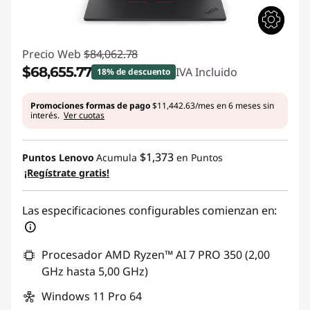
Precio Web
$84,062.78
$68,655.77
IVA Incluido
18% de descuento
Ahorros instantáneos :
-$15,407.01
Promociones formas de pago
$11,442.63/mes en 6 meses sin
interés.
Ver cuotas
$1,373
Puntos Lenovo
Acumula
en Puntos
¡Regístrate gratis!
Las especificaciones configurables comienzan en:
Procesador AMD Ryzen™ AI 7 PRO 350 (2,00
GHz hasta 5,00 GHz)
Windows 11 Pro 64