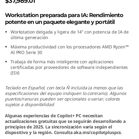
$37,989.01
6
Workstation preparada para IA: Rendimiento
:
potente en un paquete elegante y portátil
Workstation delgada y ligera de 14” con potencia de IA de
W
última generación
o
Máxima productividad con los procesadores AMD Ryzen™
AI PRO Serie 30
r
Trabaja de forma más inteligente con aplicaciones
certificadas por proveedores de software independientes
k
(ISV)
s
Teclado en Español, con tecla Ñ incluida (a menos que las
especificaciones del equipo indiquen lo contrario). Algunos
t
puertos/ranuras pueden ser opcionales o variar; colores
sujetos a disponibilidad
a
Algunas experiencias de Copilot+ PC necesitan
actualizaciones gratuitas que se seguirán desarrollando a
t
principios de 2025. La sincronización varía según el
dispositivo y la región.
Consulta aka.ms/copilotpluspcs
.