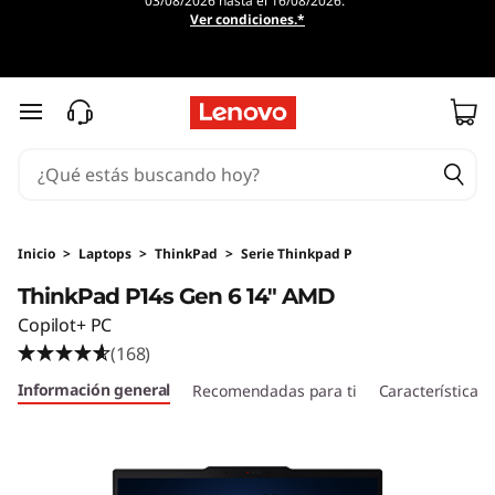
03/08/2026 hasta el 16/08/2026.
L
Ver condiciones.*
e
n
Ir al contenido principal
o
v
o
Inicio
>
Laptops
>
ThinkPad
>
Serie Thinkpad P
ThinkPad P14s Gen 6 14" AMD
T
Copilot+ PC
h
(168)
Información general
Recomendadas para ti
Características
i
n