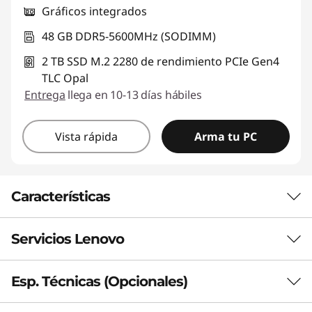
Gráficos integrados
48 GB DDR5-5600MHz (SODIMM)
2 TB SSD M.2 2280 de rendimiento PCIe Gen4
TLC Opal
Entrega
llega en 10-13 días hábiles
Vista rápida
Arma tu PC
Características
Servicios Lenovo
DISEÑO ELEGANTE, RENDIMIENTO SERIO
Potencia optimizada
Esp. Técnicas (Opcionales)
para IA en un diseño
Premier Support Plus