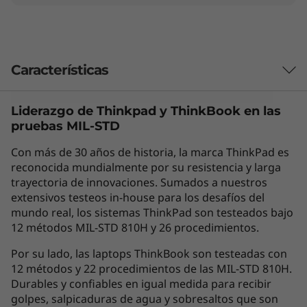
Características
Liderazgo de Thinkpad y
ThinkBook
en las
Las características de cada producto pueden
pruebas MIL-STD
variar según el país de adquisición del mismo,
por lo que la siguiente descripción no debe ser
Con más de 30 años de historia, la marca ThinkPad es
interpretada como un compromiso
reconocida mundialmente por su resistencia y larga
contractual. Te invitamos a revisar las
trayectoria de innovaciones. Sumados a nuestros
extensivos testeos in-house para los desafíos del
características específicas para cada producto
mundo real, los sistemas ThinkPad son testeados bajo
antes de realizar la compra online en la sección
12 métodos MIL-STD 810H y 26 procedimientos.
'Ver Modelos' de esta misma página, o con un
asesor de ventas si es en una tienda física.
Por su lado, las laptops ThinkBook son testeadas con
12 métodos y 22 procedimientos de las MIL-STD 810H.
Durables y confiables en igual medida para recibir
golpes, salpicaduras de agua y sobresaltos que son
Los accesorios exhibidos no están incluidos