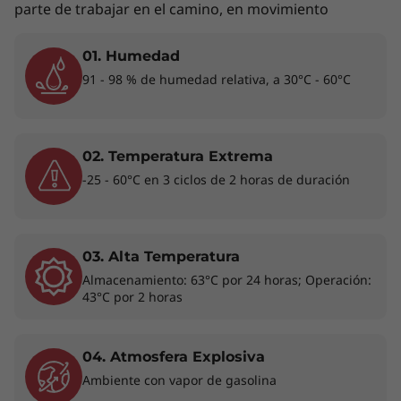
parte de trabajar en el camino, en movimiento
01. Humedad
Optimizado para el rendimiento
91 - 98 % de humedad relativa, a 30°C - 60°C
La laptop 2-en-1 Lenovo ThinkBook 14s Yoga
3ra Gen (14”, Intel) cuenta con procesadores
®
hasta Intel
Core™ de 13ra generación para
02. Temperatura Extrema
maximizar la capacidad informática y la
-25 - 60°C en 3 ciclos de 2 horas de duración
autonomía de la batería. Con una arquitectura
híbrida mejorada con IA, las tareas se dividen
entre núcleos optimizados para el rendimiento
o la eficiencia, lo que significa que podrás
03. Alta Temperatura
hacer tu trabajo con facilidad. Incluso tienes
Almacenamiento: 63°C por 24 horas; Operación:
disponible WiFi 6E*, el más rápido de Intel
43°C por 2 horas
hasta el momento, para conexiones
inalámbricas más estables y mayores
04. Atmosfera Explosiva
velocidades.
Ambiente con vapor de gasolina