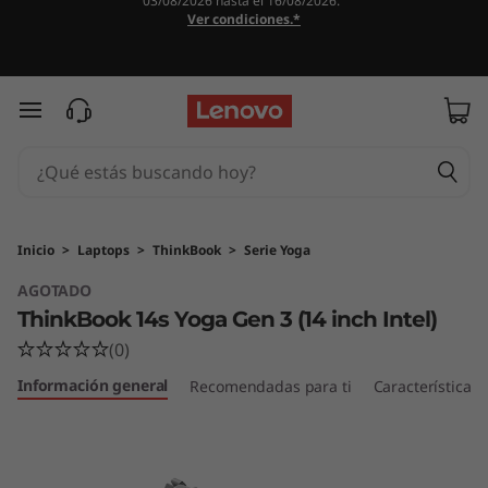
03/08/2026 hasta el 16/08/2026.
Ver condiciones.*
Ir al contenido principal
Inicio
>
Laptops
>
ThinkBook
>
Serie Yoga
AGOTADO
ThinkBook 14s Yoga Gen 3 (14 inch Intel)
(0)
Información general
Recomendadas para ti
Características