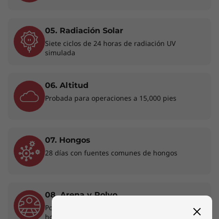
* El funcionamiento de Wi-Fi 6E de 6 GHz depende de la compatibilidad
del sistema operativo y los enrutadores/AP/puertas de enlace que
admiten Wi-Fi 6E, además de las certificaciones regulatorias regionales y
05. Radiación Solar
la asignación de espectro.
Siete ciclos de 24 horas de radiación UV
simulada
06. Altitud
Probada para operaciones a 15,000 pies
07. Hongos
28 días con fuentes comunes de hongos
08. Arena y Polvo
Polvo de sílice de malla 140 en ciclos de 13
horas