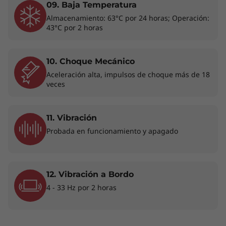
trabajo.
09. Baja Temperatura
Almacenamiento: 63°C por 24 horas; Operación:
43°C por 2 horas
10. Choque Mecánico
Aceleración alta, impulsos de choque más de 18
TECNOLOGÍA QUE TE ACOMPAÑA
veces
Informática
totalmente renovada
11. Vibración
con IA
Probada en funcionamiento y apagado
La laptop ThinkBook 14 Gen 8 redefine la
excelencia y pone la productividad impulsada
12. Vibración a Bordo
por IA en primer plano. Disfruta del máximo
4 - 33 Hz por 2 horas
rendimiento con una unidad de
procesamiento neural (NPU) dedicada que
aumenta la eficiencia bajo cargas de trabajo