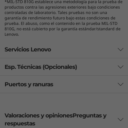
pesadas para ofrecer una experiencia
*MIL-STD 810G establece una metodología para la prueba de
productos contra las agresiones exteriores bajo condiciones
informática sin interrupciones. Además, las
controladas de laboratorio. Tales pruebas no son una
funciones de IA optimizan el uso de la energía
garantía de rendimiento futuro bajo estas condiciones de
para que mantengas tu productividad durante
prueba. El abuso, como el contenido en la prueba MIL-STD
810G, no está cubierto por la garantía estándar/standard de
todo el día.
Lenovo.
Servicios Lenovo
Esp. Técnicas (Opcionales)
¿Qué incluye Lenovo Premier Support
Plus?
Puertos y ranuras
Rendimiento
Premier Support Plus incluye Protección contra Daños
Accidentales (ADP), Mantenga Su Unidad (KYD) y
Batería
Sustitución de la Batería Sellada (SB), con cobertura
60 Whr
internacional (ISE). Incluye soporte técnico 24/7 para
45 Whr
Valoraciones y opiniones
Preguntas y
Llega más lejos con una
configuración y resolución de problemas de software y
Admite carga rápida (60 minutos = 80 % de capacidad)
respuestas
hardware; si el problema no se resuelve remotamente,
con adaptador de 65 W o superior