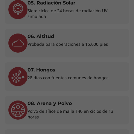
05. Radiación Solar
Siete ciclos de 24 horas de radiación UV
ELEGANTE, ESTILIZADA Y
simulada
PERFECTAMENTE REFINADA
Descubre la
R
06. Altitud
comodidad de
p
Probada para operaciones a 15,000 pies
la portabilidad
07. Hongos
Este dispositivo potente, fácilmente
El fi
28 días con fuentes comunes de hongos
transportable y flexible, cuenta con un
(fT
perfil delgado y ligero en un acabado
cifr
refinado Artic Grey. Sus biseles
dact
ultradelgados y su espacio de pantalla
botón
08. Arena y Polvo
extenso amplían el área de
segu
Polvo de sílice de malla 140 en ciclos de 13
visualización, lo que la hace ideal para
Además
horas
presentaciones o actividades de
la cá
streaming en cualquier entorno de
(IR) 