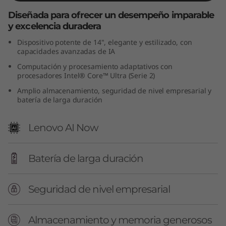
(
Diseñada para ofrecer un desempeño imparable
y excelencia duradera
1
Dispositivo potente de 14", elegante y estilizado, con
capacidades avanzadas de IA
4
Computación y procesamiento adaptativos con
"
procesadores Intel® Core™ Ultra (Serie 2)
Amplio almacenamiento, seguridad de nivel empresarial y
I
batería de larga duración
n
Lenovo AI Now
t
Batería de larga duración
e
l
Seguridad de nivel empresarial
)
Almacenamiento y memoria generosos