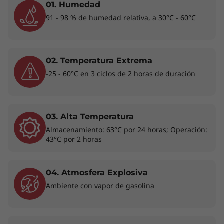
productividad máxima y permitirte estar
01. Humedad
siempre un paso adelante en todo momento y
91 - 98 % de humedad relativa, a 30°C - 60°C
lugar.
02. Temperatura Extrema
-25 - 60°C en 3 ciclos de 2 horas de duración
03. Alta Temperatura
Almacenamiento: 63°C por 24 horas; Operación:
43°C por 2 horas
04. Atmosfera Explosiva
Ambiente con vapor de gasolina