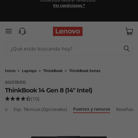
03/08/2026 hasta el 16/08/2026.
L
Ver condiciones.*
e
n
Ir al contenido principal
o
v
o
Inicio
>
Laptops
>
ThinkBook
>
ThinkBook Series
AGOTADO
T
ThinkBook 14 Gen 8 (14" Intel)
h
(10)
Puertos y ranuras
i
icas
Esp. Técnicas (Opcionales)
Reseñas
n