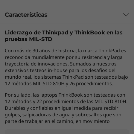
Características
Liderazgo de Thinkpad y
ThinkBook
en las
Impulsa tu
pruebas MIL-STD
rendimiento diario
Con más de 30 años de historia, la marca ThinkPad es
reconocida mundialmente por su resistencia y larga
con la eficiencia de la
trayectoria de innovaciones. Sumados a nuestros
IA
extensivos testeos in-house para los desafíos del
mundo real, los sistemas ThinkPad son testeados bajo
12 métodos MIL-STD 810H y 26 procedimientos.
La laptop Lenovo ThinkBook 14 Gen 8 de 14"
equipada con procesadores Intel® Core™ Ultra
Por su lado, las laptops ThinkBook son testeadas con
(Serie 2) ofrece un rendimiento que evoluciona
12 métodos y 22 procedimientos de las MIL-STD 810H.
contigo. Diseñada para usuarios avanzados,
Durables y confiables en igual medida para recibir
cuenta con una potencia computacional
golpes, salpicaduras de agua y sobresaltos que son
parte de trabajar en el camino, en movimiento
impulsada por IA que agiliza las tareas y
optimiza los flujos de trabajo para lograr una