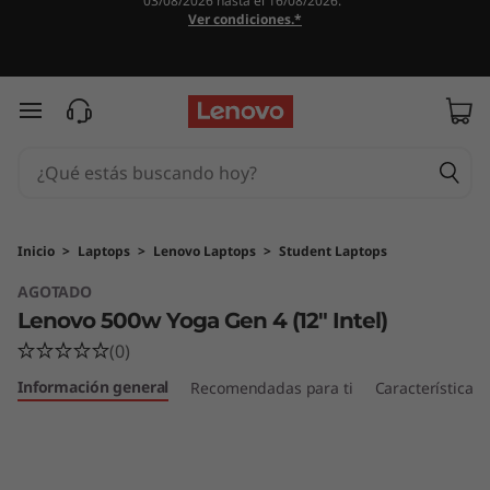
03/08/2026 hasta el 16/08/2026.
L
Ver condiciones.*
e
n
Ir al contenido principal
o
v
o
Inicio
>
Laptops
>
Lenovo Laptops
>
Student Laptops
AGOTADO
5
Lenovo 500w Yoga Gen 4 (12" Intel)
0
(0)
Información general
0
Recomendadas para ti
Características
w