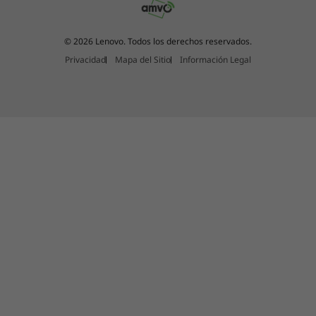
2 x USB-A 3.2 Gen 1
HDMI 1.4
© 2026 Lenovo. Todos los derechos reservados.
Headphone / mic combo
Privacidad
Mapa del Sitio
Información Legal
USB port transfer speeds are approximate and depend on many factors, such as
processing capability of host/peripheral devices, file attributes, system configuration
and operating environments; actual speeds will vary and may be less than expected.
WiFi
Up to WiFi 6
®
Bluetooth
5.1
Batería de larga duración, pantalla
Specifications may vary depending upon region / model.
mejorada
El portátil 2-en-1 Lenovo 500w Yoga de 4.ª
DESIGN
generación para estudiantes dispone de una
batería de larga duración, capaz de funcionar
Display
durante muchas horas y acompañarte en esas