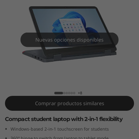
Y
o
g
a
Nuevas opciones disponibles
G
e
Lenovo 500w Yoga Gen 4 (12" Intel)
n
4
+8
Comprar productos similares
(
1
Compact student laptop with 2-in-1 flexibility
Windows-based 2-in-1 touchscreen for students
2
360° hinge to switch from laptop to tablet mode