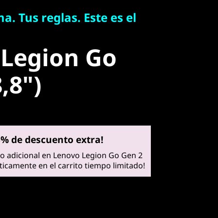
. Tus reglas. Este es el
Legion Go
 Legion Go
8")
,8")
3% de descuento extra!
o adicional en Lenovo Legion Go Gen 2
ticamente en el carrito tiempo limitado!