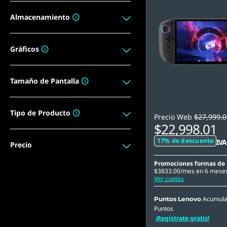
Almacenamiento
Gráficos
Tamaño de Pantalla
Tipo de Producto
Precio Web
$27,999.0
$22,998.01
17% de descuento
IVA
Precio
Promociones formas de
$3833.00/mes en 6 meses 
Ver cuotas
Acumul
Puntos Lenovo
Puntos
¡Regístrate gratis!