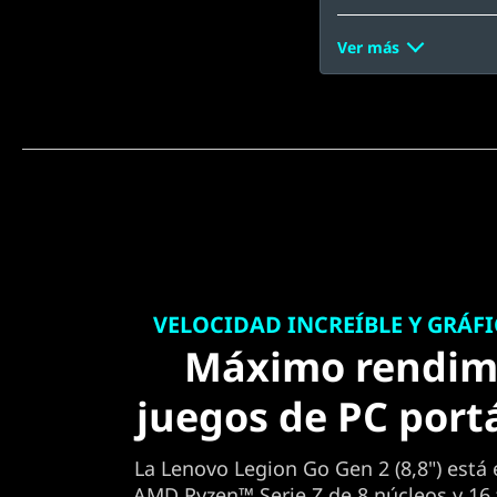
Ver más
VELOCIDAD INCREÍBLE Y GRÁF
Máximo rendim
juegos de PC portá
La Lenovo Legion Go Gen 2 (8,8") est
AMD Ryzen™ Serie Z de 8 núcleos y 16