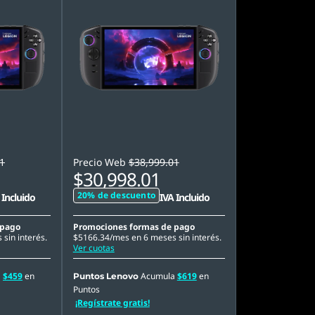
1
Precio Web
$38,999.01
$30,998.01
20% de descuento
 Incluido
IVA Incluido
 pago
Promociones formas de pago
sin interés.
$5166.34/mes en 6 meses sin interés.
Ver cuotas
a
$459
en
Acumula
$619
en
Puntos Lenovo
Puntos
¡Regístrate gratis!