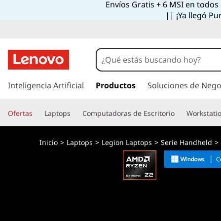
Envíos Gratis + 6 MSI en todos
|| ¡Ya llegó Pu
I
r
Inteligencia Artificial
Productos
Soluciones de Nego
a
l
Ofertas
Laptops
Computadoras de Escritorio
Workstati
c
o
n
Inicio
>
Laptops
>
Legion Laptops
>
Serie Handheld
>
t
e
n
i
d
o
p