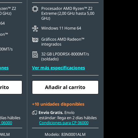
yzen™ Z2
Procesador AMD Ryzen™ Z2
10 GHz)
Extreme (2,00 GHz hasta 5,00
GHz)
 64
Windows 11 Home 64
eon™
Gráficos AMD Radeon™
integrados
00MT/s
32 GB LPDDR5X-8000MT/s
(soldado)
ones
Ver más especificaciones
rito
Añadir al carrito
+10 unidades disponibles
Envío Gratis.
Envío
días hábiles
estándar: llega en 2 días hábiles
P 06000
Condiciones para CP 06000
0WLM
Modelo:
83N0001ALM