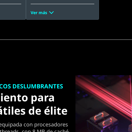
Ver más
ICOS DESLUMBRANTES
iento para
tiles de élite
á equipada con procesadores
 threads, con 8 MB de caché