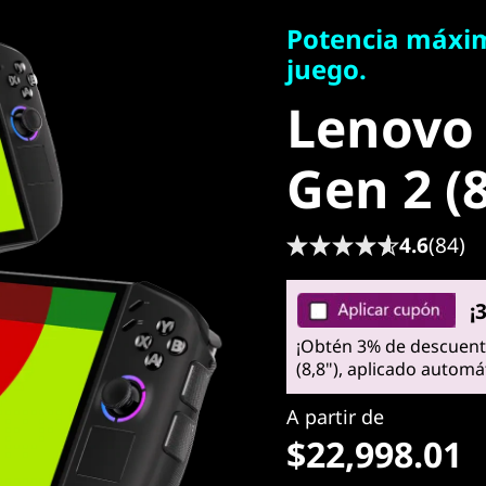
juego.
Potencia máxima
Lenovo 
juego.
Lenovo
Gen 2 (8,
Gen 2 (8
4.6
(84)
¡
¡Obtén 3% de descuent
(8,8"), aplicado automá
A partir de
$22,998.01