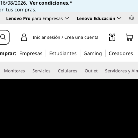
l 16/08/2026.
Ver condiciones.*
con tus compras.
Lenovo Pro
para Empresas
Lenovo Educación
Iniciar sesión / Crea una cuenta
mprar:
Empresas
Estudiantes
Gaming
Creadores
Monitores
Servicios
Celulares
Outlet
Servidores y A
us reglas. Este es el