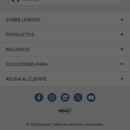
SOBRE LENOVO
PRODUCTOS
Diseñada para jugar en WQHD
RECURSOS
Celebra la victoria en una pantalla de 15" con
resolución hasta WQHD que te permite
SOLUCIONES PARA
emplear tus reflejos sobrehumanos, con una
frecuencia de actualización de 165 Hz y un
AYUDA AL CLIENTE
tiempo de respuesta de solo 3 ms gracias a la
tecnología OverDrive. Traspasa los límites con
la compatibilidad con AMD FreeSync™ y
®
®
NVIDIA
G-SYNC
y juega con determinación
en esta increíble pantalla.
© 2026 Lenovo. Todos los derechos reservados.