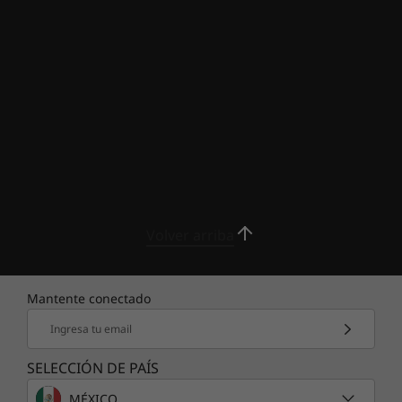
Diseñada para jugar con DDR5
DDR5 ya está aquí, listo para pisar el
acelerador de tus videojuegos. Con el doble de
ancho de banda que la tecnología DDR4
anterior, supone un gran paso adelante con
respecto a la fiabilidad de los fotogramas y la
eficiencia energética. Gracias a la
Volver arriba
compatibilidad con DDR5 de hasta 32 GB a
4800 MHz del Legion 5 puedes disfrutar de los
beneficios del rendimiento de última
Mantente conectado
generación.
Ingresa tu email
SELECCIÓN DE PAÍS
MÉXICO