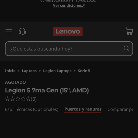
03/08/2026 hasta el 16/08/2026.
L
Ver condiciones.*
e
g
Ir al contenido principal
i
o
n
Inicio
>
Laptops
>
Legion Laptops
>
Serie 5
AGOTADO
5
Legion 5 7ma Gen (15", AMD)
7
(0)
Puertos y ranuras
m
Esp. Técnicas (Opcionales)
Comparar prod
a