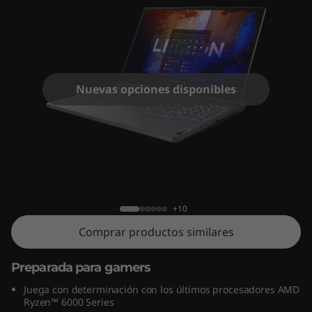
G
e
n
(
Nuevas opciones disponibles
1
5
Legion 5 7ma Gen (15", AMD)
"
,
+10
Comprar productos similares
A
M
Preparada para gamers
Juega con determinación con los últimos procesadores AMD
D
Ryzen™ 6000 Series