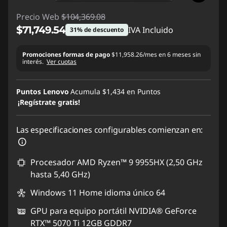
Precio Web
$104,369.08
$71,749.54
IVA Incluido
31% de descuento
Ahorros instantáneos :
-$32,619.54
Promociones formas de pago
$11,958.26/mes en 6 meses sin
interés.
Ver cuotas
Puntos Lenovo
Acumula
$1,434
en Puntos
¡Regístrate gratis!
Las especificaciones configurables comienzan en:
Procesador AMD Ryzen™ 9 9955HX (2,50 GHz
hasta 5,40 GHz)
Windows 11 Home idioma único 64
GPU para equipo portátil NVIDIA® GeForce
RTX™ 5070 Ti 12GB GDDR7