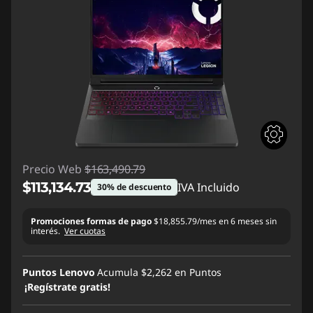
Precio Web
$163,490.79
$113,134.73
IVA Incluido
30% de descuento
Ahorros instantáneos :
-$50,356.06
Promociones formas de pago
$18,855.79/mes en 6 meses sin
interés.
Ver cuotas
Puntos Lenovo
Acumula
$2,262
en Puntos
¡Regístrate gratis!