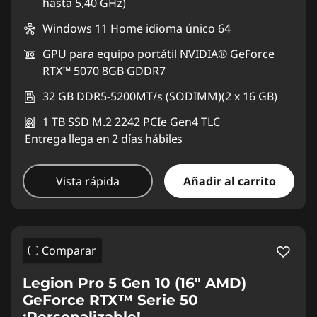
hasta 5,40 GHz)
Windows 11 Home idioma único 64
GPU para equipo portátil NVIDIA® GeForce
RTX™ 5070 8GB GDDR7
32 GB DDR5-5200MT/s (SODIMM)(2 x 16 GB)
1 TB SSD M.2 2242 PCIe Gen4 TLC
Entrega
llega en 2 días hábiles
Vista rápida
Añadir al carrito
Comparar
Legion Pro 5 Gen 10 (16" AMD)
GeForce RTX™ Serie 50
¡Personalizable!