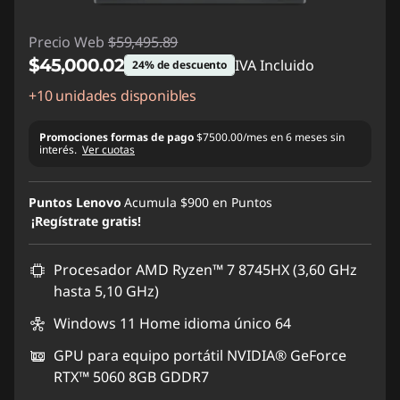
Precio Web
$59,495.89
$45,000.02
IVA Incluido
24% de descuento
+10 unidades disponibles
Ahorros instantáneos :
-$14,495.87
Promociones formas de pago
$7500.00/mes en 6 meses sin
interés.
Ver cuotas
Puntos Lenovo
Acumula
$900
en Puntos
¡Regístrate gratis!
Procesador AMD Ryzen™ 7 8745HX (3,60 GHz
hasta 5,10 GHz)
Windows 11 Home idioma único 64
GPU para equipo portátil NVIDIA® GeForce
RTX™ 5060 8GB GDDR7