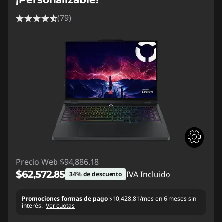
(79)
Precio Web
$94,886.18
$62,572.85
IVA Incluido
34% de descuento
Ahorros instantáneos :
-$32,313.33
Promociones formas de pago
$10,428.81/mes en 6 meses sin
interés.
Ver cuotas