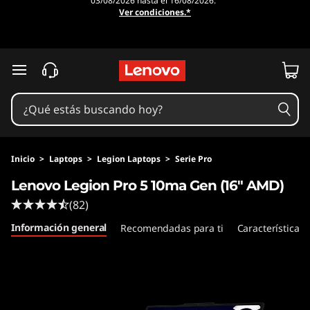
03/08/2026 hasta el 16/08/2026.
P
Ver condiciones.*
r
e
Ir al contenido principal
g
u
n
Inicio
>
Laptops
>
Legion Laptops
>
Serie Pro
Lenovo Legion Pro 5 10ma Gen (16" AMD)
t
(82)
a
Información general
Recomendadas para ti
Características
s
f