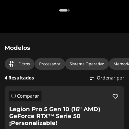
Original Price 66920.89 MXN Discounted Pric
Original Price 59495.89 MXN Discounted Pri
Original Price 66995.90 MXN Discounted Pri
Original Price 94886.18 MXN Discounted Pric
Modelos
Filtros
Procesador
Sistema Operativo
Memori
4 Resultados
Ordenar por
Comparar
Legion Pro 5 Gen 10 (16" AMD)
GeForce RTX™ Serie 50
¡Personalizable!