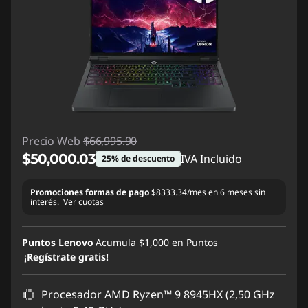
Precio Web
$66,995.90
$50,000.03
IVA Incluido
25% de descuento
Ahorros instantáneos :
-$16,995.87
Promociones formas de pago
$8333.34/mes en 6 meses sin
interés.
Ver cuotas
Puntos Lenovo
Acumula
$1,000
en Puntos
¡Regístrate gratis!
Procesador AMD Ryzen™ 9 8945HX (2,50 GHz