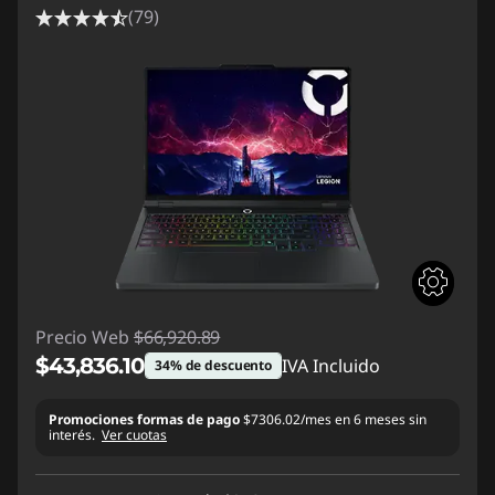
(79)
Precio Web
$66,920.89
$43,836.10
IVA Incluido
34% de descuento
Ahorros instantáneos :
-$23,084.79
Promociones formas de pago
$7306.02/mes en 6 meses sin
interés.
Ver cuotas