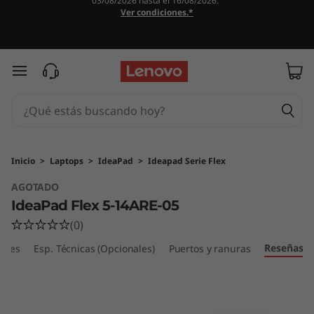
03/08/2026 hasta el 16/08/2026.
Ver condiciones.*
Ir al contenido principal
Inicio
>
Laptops
>
IdeaPad
>
Ideapad Serie Flex
AGOTADO
IdeaPad Flex 5-14ARE-05
(0)
Reseñas
ibles
Esp. Técnicas (Opcionales)
Puertos y ranuras