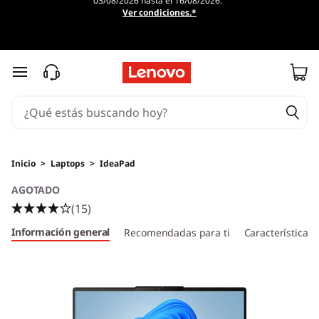
03/08/2026 hasta el 16/08/2026.
Ver condiciones.*
Ir al contenido principal
Inicio
>
Laptops
>
IdeaPad
AGOTADO
(15)
Información general
Recomendadas para ti
Características