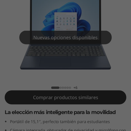
P
a
d
S
Nuevas opciones disponibles
l
i
IdeaPad Slim 3i Gen 10 (15" Intel)
m
3
+6
Comprar productos similares
i
G
La elección más inteligente para la movilidad
Portátil de 15,1″, perfecto también para estudiantes
e
Cámara integrada, obturador de privacidad y micrófono con