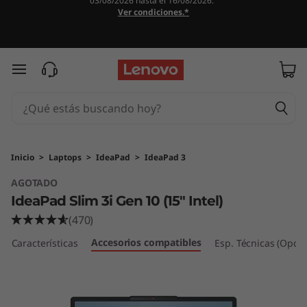
03/08/2026 hasta el 16/08/2026.
L
Ver condiciones.*
e
n
Ir al contenido principal
o
v
o
Inicio
>
Laptops
>
IdeaPad
>
IdeaPad 3
AGOTADO
I
IdeaPad Slim 3i Gen 10 (15" Intel)
d
(470)
Accesorios compatibles
e
Características
Esp. Técnicas (Opcio
a