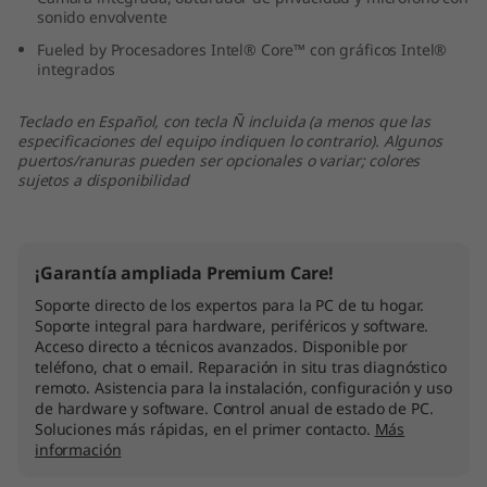
sonido envolvente
n
Fueled by Procesadores Intel® Core™ con gráficos Intel®
1
integrados
0
Teclado en Español, con tecla Ñ incluida (a menos que las
especificaciones del equipo indiquen lo contrario). Algunos
(
puertos/ranuras pueden ser opcionales o variar; colores
sujetos a disponibilidad
1
5
¡Garantía ampliada Premium Care!
″
Soporte directo de los expertos para la PC de tu hogar.
Soporte integral para hardware, periféricos y software.
I
Acceso directo a técnicos avanzados. Disponible por
teléfono, chat o email. Reparación in situ tras diagnóstico
remoto. Asistencia para la instalación, configuración y uso
n
de hardware y software. Control anual de estado de PC.
Soluciones más rápidas, en el primer contacto.
Más
t
información