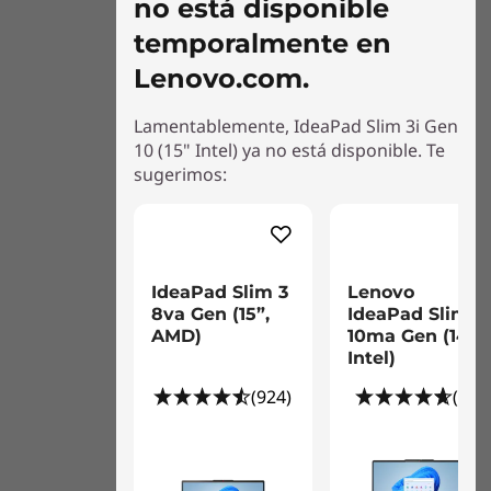
no está disponible
Referencia de las especificaciones del producto:
temporalmente en
modelos, especificaciones, documentos,
Lenovo.com.
compatibilidad (en inglés)
Estos son posibles componentes y cualidades de este producto. Los
Lamentablemente, IdeaPad Slim 3i Gen
mismos no son de carácter contractual y varían según el modelo elegido y
10 (15" Intel) ya no está disponible. Te
su configuración.
sugerimos:
IdeaPad Slim 3
Lenovo
Guía de imágenes: Algunos puertos/ranuras pueden ser opcionales o
8va Gen (15”,
IdeaPad Slim 3i
variar - colores sujetos a disponibilidad. Los accesorios no están incluidos
AMD)
10ma Gen (14"
Intel)
(924)
(52)