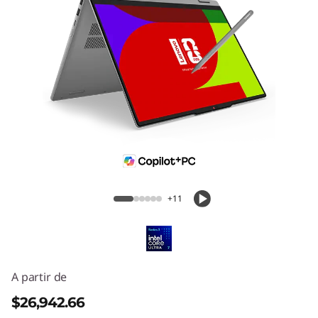
Lenovo IdeaPad 5i 2 en 1 Gen 11 (15"
Intel)
+11
A partir de
$26,942.66