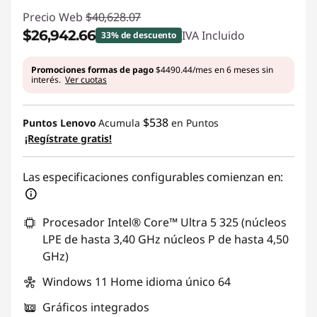
Precio Web
$40,628.07
$26,942.66
IVA Incluido
33% de descuento
Ahorros instantáneos :
-$13,685.41
Promociones formas de pago
$4490.44/mes en 6 meses sin
interés.
Ver cuotas
$538
Puntos Lenovo
Acumula
en Puntos
¡Regístrate gratis!
Las especificaciones configurables comienzan en:
Procesador Intel® Core™ Ultra 5 325 (núcleos
LPE de hasta 3,40 GHz núcleos P de hasta 4,50
GHz)
Windows 11 Home idioma único 64
Gráficos integrados