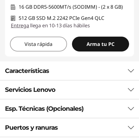
16 GB DDR5-5600MT/s (SODIMM) - (2 x 8 GB)
512 GB SSD M.2 2242 PCIe Gen4 QLC
Entrega
llega en 10-13 días hábiles
Vista rápida
Arma tu PC
Características
Servicios Lenovo
DELGADA, RESISTENTE Y SOSTENIBLE
Libertad en cada
Esp. Técnicas (Opcionales)
pliegue
Premium Care Plus
Lenovo Premium Care Plus brinda un soporte y
Puertos y ranuras
Rendimiento
Descubre un poco de libertad personal
seguridad más inteligente para tu equipo, con una
dondequiera que vayas. La laptop IdeaPad 5i 2