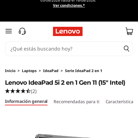
03/08/2026 hasta el 16/08/2026.
Ver condiciones.*
Ir al contenido principal
Inicio
>
Laptops
>
IdeaPad
>
Serie IdeaPad 2 en 1
Lenovo IdeaPad 5i 2 en 1 Gen 11 (15" Intel)
(2)
Información general
Recomendadas para ti
Características