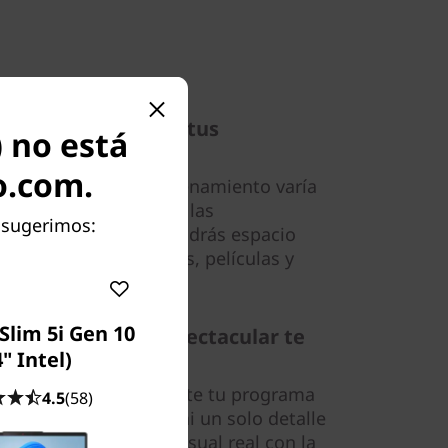
para cubrir todas tus
) no está
o.com.
asta 256 GB (el almacenamiento varía
ble en el país, revisa las
e sugerimos:
ntes de la compra), tendrás espacio
r tu colección de fotos, películas y
Slim 5i Gen 10
nición y nitidez espectacular te
uvieras ahí
4" Intel)
con la familia. Transmite tu programa
4.5
(58)
t. Nunca te perderás ni un solo detalle
arás de una claridad visual real con la