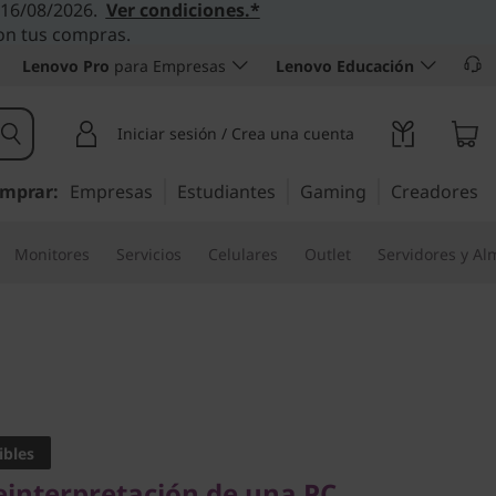
l 16/08/2026.
Ver condiciones.*
con tus compras.
Lenovo Pro
para Empresas
Lenovo Educación
Iniciar sesión / Crea una cuenta
mprar:
Empresas
Estudiantes
Gaming
Creadores
Monitores
Servicios
Celulares
Outlet
Servidores y A
terpretación de una PC
120s (14",
ibles
einterpretación de una PC