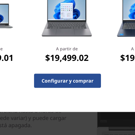
pantalla de alta definición a
podrás usarla mientras está
varias tareas a la vez.
de
A partir de
A 
9.01
$19,499.02
$19
Configurar y comprar
 de hasta 8 horas y el
atería debería ser tu última
orciona hasta 8 horas de
ede variar) y puede cargar
está apagada.