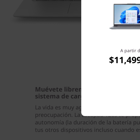
A partir 
$11,49
Muévete libremente con su batería
sistema de carga siempre activa
La vida es muy agitada y quedarte sin b
preocupación. La Ideapad 120s te prop
autonomía (la duración de la batería pu
tus otros dispositivos incluso cuando 