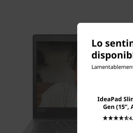
Lo senti
disponib
Lamentablemente,
IdeaPad Sli
Gen (15”,
4