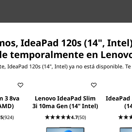
Amplio almacenamiento 
mos, IdeaPad 120s (14", Intel
necesidades
le temporalmente en Lenov
Con el disco duro SATA de h
de acuerdo al modelo disponi
 IdeaPad 120s (14", Intel) ya no está disponible. T
características del equipo a
más que suficiente para crea
mucho más.
m 3 8va
Lenovo IdeaPad Slim
IdeaPad 
Los gráficos de alta defi
harán sentir como si est
 AMD)
3i 10ma Gen (14" Intel)
(1
Participa en chats de video 
.5
(924)
4.7
(50)
favorito. Navega por interne
con la Ideapad 120s. Disfrut