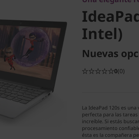
Intel)
IdeaPad
Intel)
Nuevas opc
0
(0)
La IdeaPad 120s es una 
perfecta para las tareas 
increíble. Si estás bus
procesamiento confiabl
ésta es la compañera per