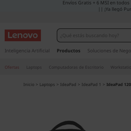
Envíos Gratis + 6 MSI en todos
I
|| ¡Ya llegó Pu
d
e
a
I
r
Inteligencia Artificial
Productos
Soluciones de Nego
P
a
l
a
Ofertas
Laptops
Computadoras de Escritorio
Workstati
c
o
d
n
Inicio
>
Laptops
>
IdeaPad
>
IdeaPad 1
>
IdeaPad 120s
t
1
e
n
2
i
d
0
o
p