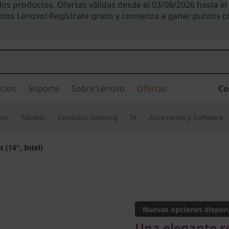
 los productos. Ofertas válidas desde el 03/08/2026 hasta e
ntos Lenovo! Regístrate gratis y comienza a ganar puntos 
cios
Soporte
Sobre Lenovo
Ofertas
Co
ons
Tablets
Consolas Gaming
IA
Accesorios y Software
 (14", Intel)
Una elegante rein
IdeaPad 
Nuevas opciones dispon
Una elegante r