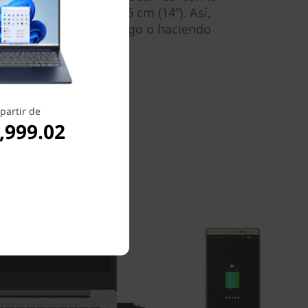
ntirreflectante de 35,56 cm (14”). Así,
s relajado, con un amigo o haciendo
partir de
,999.02