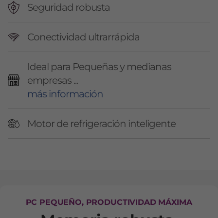
(
Seguridad robusta
I
Conectividad ultrarrápida
n
t
Ideal para Pequeñas y medianas
empresas ...
e
más información
l
Motor de refrigeración inteligente
)
T
i
n
PC PEQUEÑO, PRODUCTIVIDAD MÁXIMA
y