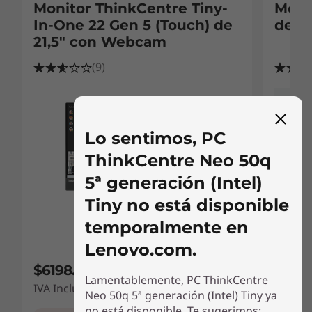
Monitor ThinkCentre Tiny-
Moni
In-One 22 Gen 5 (Touch) de
de 21
21,5" con Webcam
(9)
Lo sentimos, PC
ThinkCentre Neo 50q
5ª generación (Intel)
Tiny no está disponible
temporalmente en
Lenovo.com.
$6198.01
$3198
17% de descuento
Lamentablemente, PC ThinkCentre
IVA Incluido
IVA Inc
Neo 50q 5ª generación (Intel) Tiny ya
no está disponible. Te sugerimos: