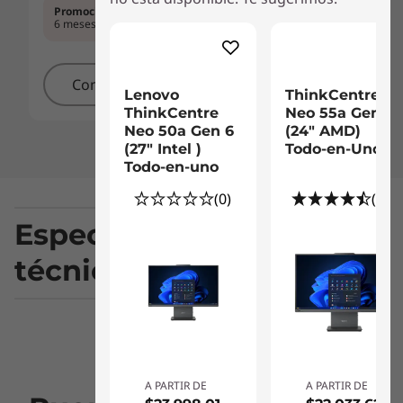
Promociones formas de pago
$1033.00/mes en
Promoc
6 meses sin interés.
Ver cuotas
6 meses
Comparar
Comprar
Co
Lenovo
ThinkCentre
ThinkCentre
Neo 55a Gen 6
Neo 50a Gen 6
(24″ AMD)
(27″ Intel )
Todo-en-Uno
Todo-en-uno
(0)
(21)
Especificaciones
técnicas
RENDIMIENTO
RAID (Opcional)
A PARTIR DE
A PARTIR DE
0/1