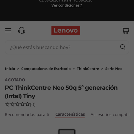
03/08/2026 hasta el 16/08/2026.
P
Ver condiciones.*
C
T
Ir al contenido principal
h
i
n
Inicio
>
Computadoras de Escritorio
>
ThinkCentre
>
Serie Neo
AGOTADO
k
PC ThinkCentre Neo 50q 5ª generación
C
(Intel) Tiny
(0)
e
Características
Recomendadas para ti
Accesorios compatibl
n