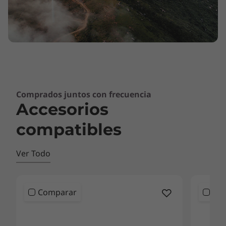
Comprados juntos con frecuencia
Accesorios
compatibles
Ver Todo
Comparar
Co
<b>
<b>