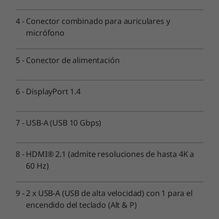
transferencia de datos y carga 5V@3A
Conector de auriculares y micrófono
4
-
Conector combinado para auriculares y
micrófono
Trasera:
2 USB-A (USB 10 Gbps)
5
-
Conector de alimentación
2 USB-A (USB de alta velocidad) con 1 para la
alimentación del teclado (Alt y P)
®
HDMI
2.1 (admite resoluciones de hasta 4K a 60 Hz)
6
-
DisplayPort 1.4
DisplayPort 1.4
Ethernet (RJ45)
7
-
USB-A (USB 10 Gbps)
Puerto de salida (DisplayPort / Video Graphics Array /
serie / Ethernet)
8
-
HDMI® 2.1 (admite resoluciones de hasta 4K a
Ranuras de expansión:
60 Hz)
2 x SSD M.2 PCIe de 4ª generación
®
M.2 WiFi y Bluetooth
9
-
2 x USB-A (USB de alta velocidad) con 1 para el
encendido del teclado (Alt & P)
Las velocidades de transferencia del puerto USB son aproximadas y dependen de