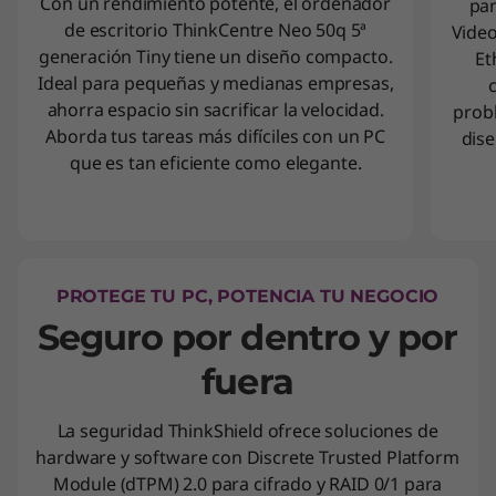
Con un rendimiento potente, el ordenador
pan
de escritorio ThinkCentre Neo 50q 5ª
Video
generación Tiny tiene un diseño compacto.
Et
Ideal para pequeñas y medianas empresas,
ahorra espacio sin sacrificar la velocidad.
probl
Aborda tus tareas más difíciles con un PC
dise
que es tan eficiente como elegante.
PROTEGE TU PC, POTENCIA TU NEGOCIO
Seguro por dentro y por
fuera
La seguridad ThinkShield ofrece soluciones de
hardware y software con Discrete Trusted Platform
Module (dTPM) 2.0 para cifrado y RAID 0/1 para