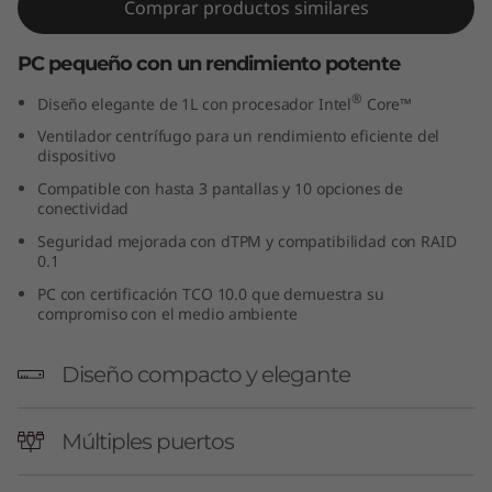
Comprar productos similares
g
PC pequeño con un rendimiento potente
e
®
Diseño elegante de 1L con procesador Intel
Core™
n
Ventilador centrífugo para un rendimiento eficiente del
dispositivo
e
Compatible con hasta 3 pantallas y 10 opciones de
r
conectividad
Seguridad mejorada con dTPM y compatibilidad con RAID
a
0.1
PC con certificación TCO 10.0 que demuestra su
c
compromiso con el medio ambiente
i
Diseño compacto y elegante
ó
Múltiples puertos
n