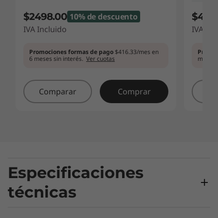
$2498.00
$448
10% de descuento
IVA Incluido
IVA Inc
Promociones formas de pago
$416.33/mes en
Promoc
6 meses sin interés.
Ver cuotas
meses s
Comparar
Comprar
Co
Especificaciones
técnicas