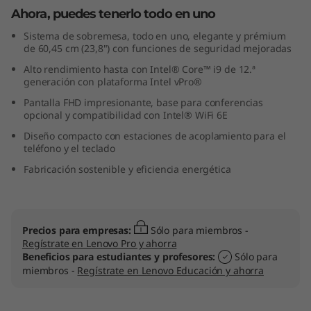
O
Ahora, puedes tenerlo todo en uno
Sistema de sobremesa, todo en uno, elegante y prémium
(
de 60,45 cm (23,8") con funciones de seguridad mejoradas
Alto rendimiento hasta con Intel® Core™ i9 de 12.ª
2
generación con plataforma Intel vPro®
3
Pantalla FHD impresionante, base para conferencias
opcional y compatibilidad con Intel® WiFi 6E
"
Diseño compacto con estaciones de acoplamiento para el
teléfono y el teclado
I
Fabricación sostenible y eficiencia energética
n
t
Precios para empresas:
Sólo para miembros -
Regístrate en Lenovo Pro y ahorra
e
Beneficios para estudiantes y profesores:
Sólo para
miembros -
Regístrate en Lenovo Educación y ahorra
l