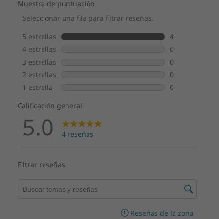
Soporte de la pantalla
Soporte del monitor plenamente funcional
Inclinación: de -5 a 20 grados
Elevación: 110 mm
Giro: 90 grados
Rotación: 90 (±1) grados, 45 grados a la izquierda y 45
grados a la derecha
Opcional: soporte UltraFlex IV
Inclinación: de -5 a 70 grados
Altura: 182,8 mm
Elevación: 84,37 mm
Opciones de montaje
Soporte del monitor plenamente funcional
Opcional: soporte UltraFlex IV