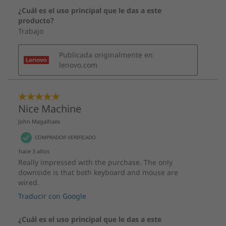
Ruido ultrabajo
Sostenibilidad
Soldadura a baja temperatura
Packaging 90 % reciclado o sostenible*
* De media, el packaging del producto contendrá un porcentaje
total mínimo del 90 % en peso de cualquier combinación de los
siguientes materiales: contenido reciclado, plástico de origen
renovable, material de fibra de origen renovable que no sea
madera o material forestal sostenible.
Contenido de la caja
ThinkCentre M90a de 3.ª generación (23" Intel)
Soporte del monitor seleccionado
Unidad de fuente de alimentación de hasta 230 W
Guía de inicio rápido
Las especificaciones pueden variar según la región o el modelo.