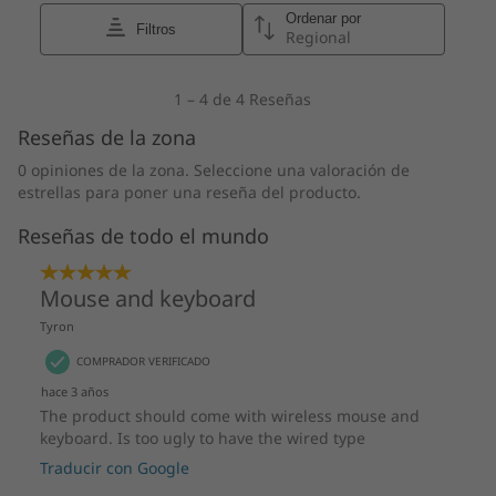
Cámara y micrófono
Opcional: cámara RGB y micrófono de matriz dual
Opcional: cámara híbrida RGB de infrarrojos de 5 M y
micrófono de matriz dual
Sonido
Intel® Gaussian & Neural Accelerator (GNA): para
aplicaciones de voz y audio de IA, como la cancelación
de ruido neuronal
Certificaciones
ENERGY STAR® 8.0
EPEAT™ Gold
TCO 9.0
TCO Certified Edge
TÜV Rheinland Low Blue Light
TÜV Rheinland Flicker Free