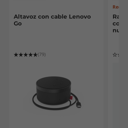
Recién
Altavoz con cable Lenovo
Rató
Go
comp
nube)
(79)