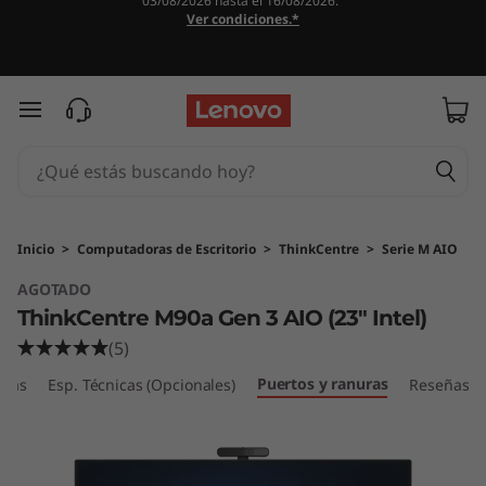
03/08/2026 hasta el 16/08/2026.
T
Ver condiciones.*
h
i
Ir al contenido principal
n
k
C
Inicio
>
Computadoras de Escritorio
>
ThinkCentre
>
Serie M AIO
AGOTADO
e
ThinkCentre M90a Gen 3 AIO (23" Intel)
n
(5)
Puertos y ranuras
t
icas
Esp. Técnicas (Opcionales)
Reseñas
r