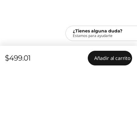
Certification,SRRC,IC,CB,ETA(India),KCC
Profundidad
106 mm (4.17 in)
¿Tienes alguna duda?
Estamos para ayudarte
Duración de la batería
Up to 12 months
$499.01
Añadir al carrito
Humedad máxima relativa (%)
95%
Tipo de paquete
Brown box
Pointing Device Type
ThinkPad Wireless Mouse
Pointing Device Resolution