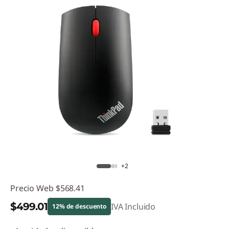
+2
Precio Web
$568.41
$499.01
IVA Incluido
12% de descuento