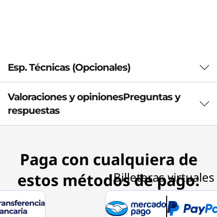
Esp. Técnicas (Opcionales)
Valoraciones y opiniones
Preguntas y
General
respuestas
Marca
ThinkPad
Paga con cualquiera de
Color
Black
estos métodos de pago:
Tipo de conexión
2.4 GHz Wireless via Nano USB