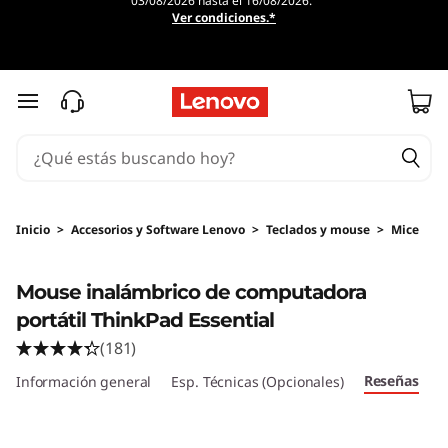
03/08/2026 hasta el 16/08/2026.
Ver condiciones.*
Ir al contenido principal
Inicio
>
Accesorios y Software Lenovo
>
Teclados y mouse
>
Mice
Original Price 568.41 MXN Discounted Price 4
Mouse inalámbrico de computadora
portátil ThinkPad Essential
(181)
Reseñas
Información general
Esp. Técnicas (Opcionales)