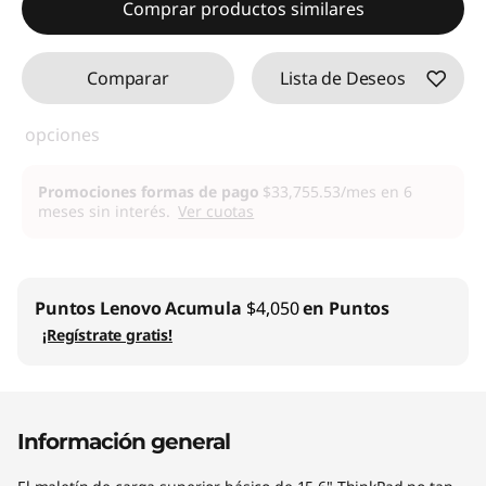
Comprar productos similares
Comparar
Lista de Deseos
opciones
Promociones formas de pago
$33,755.53/mes en 6
meses sin interés.
Ver cuotas
Puntos Lenovo
Acumula
$4,050
en Puntos
¡Regístrate gratis!
Información general