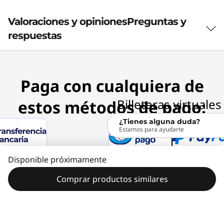
Valoraciones y opiniones
Preguntas y
Marca
respuestas
ThinkPad
Color
Negro
Paga con cualquiera de
estos métodos de pago:
Dimensiones
¿Tienes alguna duda?
Dimensiones del paquete (A x A x P)
Estamos para ayudarte
42 x 29,3 x 2 cm
Disponible próximamente
Peso
Comprar productos similares
0,31 kg
Peso del paquete
Volver arriba
0,34 kgs