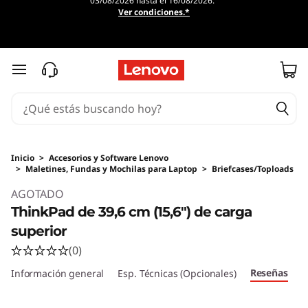
03/08/2026 hasta el 16/08/2026.
Ver condiciones.*
Ir al contenido principal
Inicio
>
Accesorios y Software Lenovo
>
Maletines, Fundas y Mochilas para Laptop
>
Briefcases/Toploads
Original Price 202533.15 MXN Discounted Pric
AGOTADO
ThinkPad de 39,6 cm (15,6") de carga
superior
(0)
Reseñas
Información general
Esp. Técnicas (Opcionales)