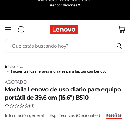
03/08/2026 hasta el 16/08/2026.
Ver condiciones.*
Ir al contenido principal
Inicio
>
...
>
Encuentra los mejores morrales para laptop con Lenovo
Original Price 2025513.75 MXN Discounted Pri
AGOTADO
Mochila Lenovo de uso diario para equipo
portátil de 39,6 cm (15,6") B510
(0)
Reseñas
Información general
Esp. Técnicas (Opcionales)