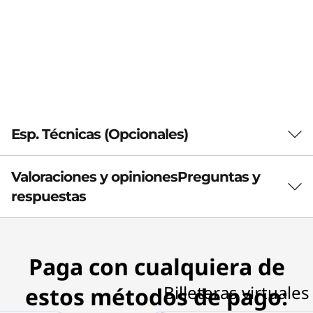
Esp. Técnicas (Opcionales)
Valoraciones y opiniones
Preguntas y
General
respuestas
Marca
Lenovo 15.6 Laptop Everyday Backpack B510
Paga con cualquiera de
Color
negro
estos métodos de pago: