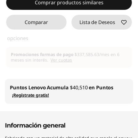
Comprar productos similares
Comparar
Lista de Deseos
opciones
Promociones formas de pago
$337,585.63/mes en 6
meses sin interés.
Ver cuotas
Puntos Lenovo
Acumula
$40,510
en Puntos
¡Regístrate gratis!
Información general