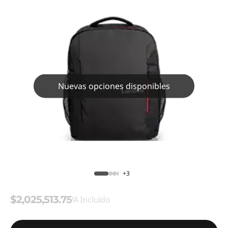
Nuevas opciones disponibles
+3
$2,025,513.75
IVA Incluido