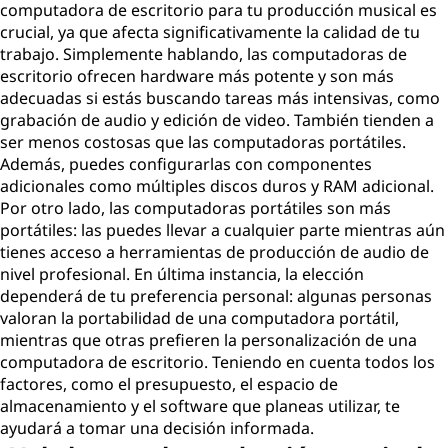
computadora de escritorio para tu producción musical es
p
crucial, ya que afecta significativamente la calidad de tu
trabajo. Simplemente hablando, las computadoras de
u
escritorio ofrecen hardware más potente y son más
adecuadas si estás buscando tareas más intensivas, como
t
grabación de audio y edición de video. También tienden a
ser menos costosas que las computadoras portátiles.
a
Además, puedes configurarlas con componentes
adicionales como múltiples discos duros y RAM adicional.
d
Por otro lado, las computadoras portátiles son más
portátiles: las puedes llevar a cualquier parte mientras aún
o
tienes acceso a herramientas de producción de audio de
nivel profesional. En última instancia, la elección
r
dependerá de tu preferencia personal: algunas personas
valoran la portabilidad de una computadora portátil,
a
mientras que otras prefieren la personalización de una
d
computadora de escritorio. Teniendo en cuenta todos los
factores, como el presupuesto, el espacio de
e
almacenamiento y el software que planeas utilizar, te
ayudará a tomar una decisión informada.