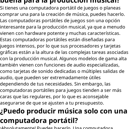
a
Si tienes una computadora portátil de juegos o planeas
comprar una para la creación de música, puedes hacerlo.
r
Las computadoras portátiles de juegos son una opción
interesante para la producción musical, ya que a menudo
a
vienen con hardware potente y muchas características.
Estas computadoras portátiles están diseñadas para
l
juegos intensos, por lo que sus procesadores y tarjetas
gráficas están a la altura de las complejas tareas asociadas
a
con la producción musical. Algunos modelos de gama alta
también vienen con funciones de audio especializadas,
p
como tarjetas de sonido dedicadas o múltiples salidas de
audio, que pueden ser extremadamente útiles
r
dependiendo de tus necesidades. Sin embargo, las
computadoras portátiles para juegos tienden a ser más
o
caras que las regulares, por lo que es aconsejable
asegurarse de que se ajusten a tu presupuesto.
d
¿Puedo producir música solo con una
u
computadora portátil?
¡Absolutamente! Puedes hacerlo. Una computadora