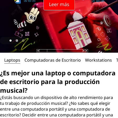
a
Leer más
l
a
p
t
o
Laptops
Computadoras de Escritorio
Workstations
p
¿Es mejor una laptop o computadora
o
de escritorio para la producción
c
musical?
¿Estás buscando un dispositivo de alto rendimiento para
o
tu trabajo de producción musical? ¿No sabes qué elegir
entre una computadora portátil y una computadora de
m
escritorio? Decidir entre una computadora portátil y una