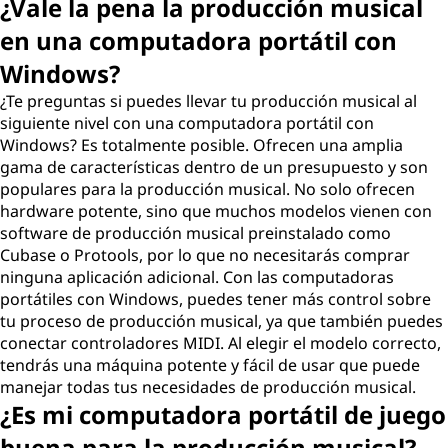
e
¿Vale la pena la producción musical
en una computadora portátil con
s
Windows?
c
¿Te preguntas si puedes llevar tu producción musical al
siguiente nivel con una computadora portátil con
r
Windows? Es totalmente posible. Ofrecen una amplia
gama de características dentro de un presupuesto y son
i
populares para la producción musical. No solo ofrecen
hardware potente, sino que muchos modelos vienen con
t
software de producción musical preinstalado como
Cubase o Protools, por lo que no necesitarás comprar
o
ninguna aplicación adicional. Con las computadoras
portátiles con Windows, puedes tener más control sobre
r
tu proceso de producción musical, ya que también puedes
conectar controladores MIDI. Al elegir el modelo correcto,
i
tendrás una máquina potente y fácil de usar que puede
o
manejar todas tus necesidades de producción musical.
¿Es mi computadora portátil de juego
p
buena para la producción musical?