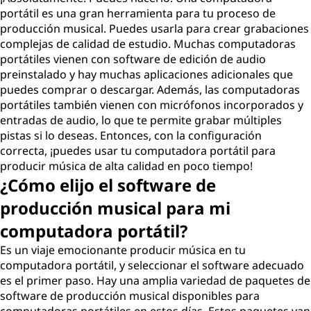
c
portátil es una gran herramienta para tu proceso de
producción musical. Puedes usarla para crear grabaciones
c
complejas de calidad de estudio. Muchas computadoras
portátiles vienen con software de edición de audio
i
preinstalado y hay muchas aplicaciones adicionales que
puedes comprar o descargar. Además, las computadoras
ó
portátiles también vienen con micrófonos incorporados y
entradas de audio, lo que te permite grabar múltiples
n
pistas si lo deseas. Entonces, con la configuración
correcta, ¡puedes usar tu computadora portátil para
m
producir música de alta calidad en poco tiempo!
¿Cómo elijo el software de
u
producción musical para mi
s
computadora portátil?
i
Es un viaje emocionante producir música en tu
computadora portátil, y seleccionar el software adecuado
c
es el primer paso. Hay una amplia variedad de paquetes de
software de producción musical disponibles para
a