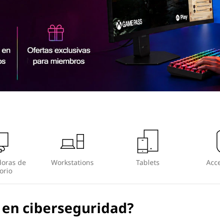
oras de
Workstations
Tablets
Acce
orio
 en ciberseguridad?