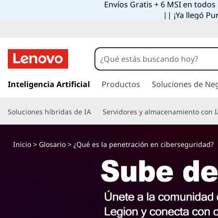
Envíos Gratis + 6 MSI en todos
|| ¡Ya llegó Pu
I
r
Inteligencia Artificial
Productos
Soluciones de Ne
a
l
Soluciones híbridas de IA
Servidores y almacenamiento con I
c
o
n
Inicio
>
Glosario
> ¿Qué es la penetración en ciberseguridad?
t
e
n
i
d
o
p